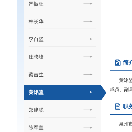
严振旺
林长华
李自坚
庄映峰
简
蔡吉生
黄洺
成员、副
黄洺鋆
职
郑建聪
泉州
陈军宣