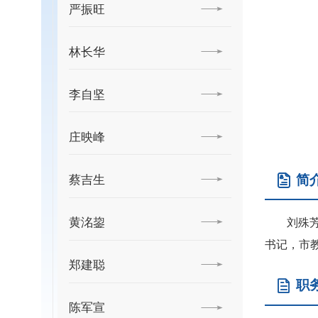
严振旺
林长华
李自坚
庄映峰
简
蔡吉生
黄洺鋆
刘殊
书记，市
郑建聪
职
陈军宣