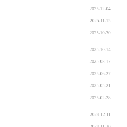
2025-12-04
2025-11-15
2025-10-30
2025-10-14
2025-08-17
2025-06-27
2025-05-21
2025-02-28
2024-12-11
2024-11-20