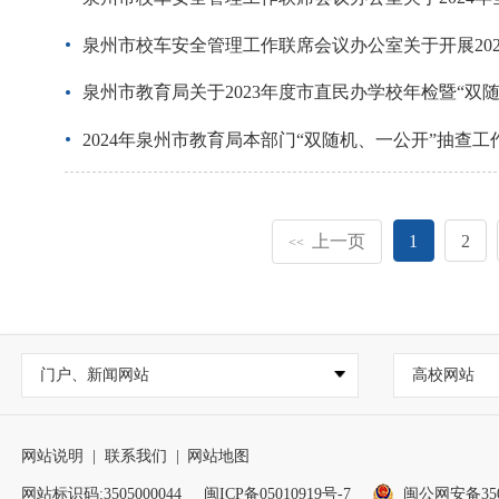
泉州市校车安全管理工作联席会议办公室关于开展20
泉州市教育局关于2023年度市直民办学校年检暨“双
2024年泉州市教育局本部门“双随机、一公开”抽查工
上一页
1
2
<<
门户、新闻网站
高校网站
网站说明
|
联系我们
|
网站地图
网站标识码:3505000044
闽ICP备05010919号-7
闽公网安备3505