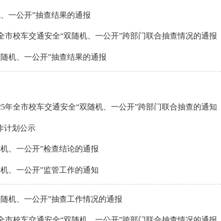
机、一公开”抽查结果的通报
年全市校车交通安全“双随机、一公开”跨部门联合抽查情况的通报
双随机、一公开”抽查结果的通报
25年全市校车交通安全“双随机、一公开”跨部门联合抽查的通知
作计划公示
随机、一公开”检查结论的通报
随机、一公开”监管工作的通知
双随机、一公开”抽查工作情况的通报
年全市校车交通安全“双随机、一公开”跨部门联合抽查情况的通报