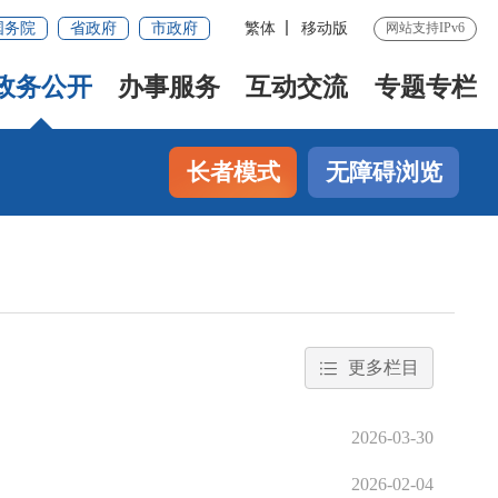
国务院
省政府
市政府
繁体
移动版
网站支持IPv6
政务公开
办事服务
互动交流
专题专栏
长者模式
无障碍浏览
更多栏目
2026-03-30
2026-02-04