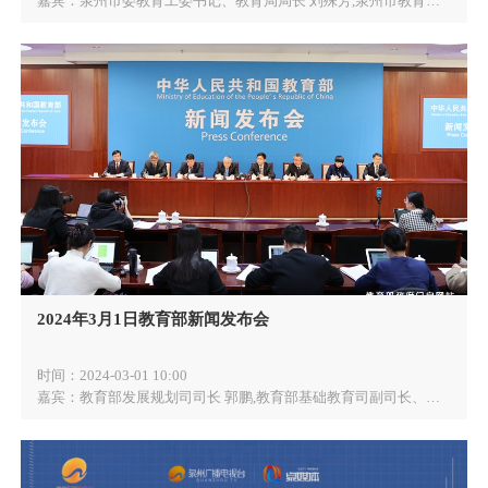
嘉宾：
泉州市委教育工委书记、教育局局长 刘殊芳,泉州市教育局初幼教科科长 曾志安,泉州市教育局中教科科长 张少杰,泉州市教育局职成教科科长 黄文振 ,泉州市教育局财务科科长 林美环
2024年3月1日教育部新闻发布会
时间：
2024-03-01 10:00
嘉宾：
教育部发展规划司司长 郭鹏,教育部基础教育司副司长、一级巡视员 马嘉宾,教育部职业教育与成人教育司副司长 李英利,教育部高等教育司副司长 高东锋,教育部教师工作司副司长 黄小华,全国人大代表、重庆市九龙坡区谢家湾教育集团总校长、党委书记 刘希娅,全国政协委员、天津大学副校长 明东