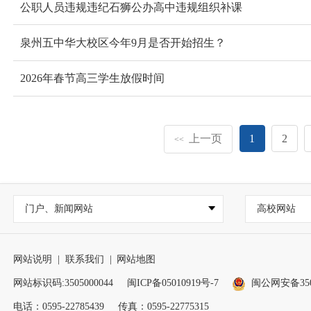
公职人员违规违纪石狮公办高中违规组织补课
泉州五中华大校区今年9月是否开始招生？
2026年春节高三学生放假时间
上一页
1
2
<<
门户、新闻网站
高校网站
网站说明
|
联系我们
|
网站地图
网站标识码:3505000044
闽ICP备05010919号-7
闽公网安备3505
电话：0595-22785439
传真：0595-22775315