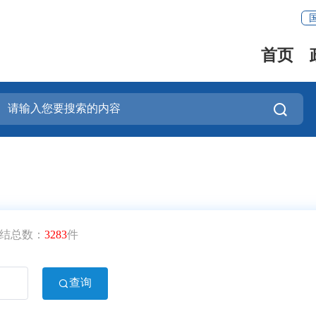
首页
办结总数：
3283
件
查询