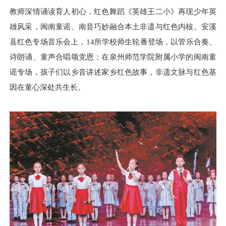
教师深情诵读育人初心，红色舞蹈《英雄王二小》再现少年英
雄风采，闽南童谣、南音巧妙融合本土非遗与红色内核。安溪
县红色专场音乐会上，14所学校师生轮番登场，以管乐合奏、
诗朗诵、童声合唱颂党恩；在泉州师范学院附属小学的闽南童
谣专场，孩子们以乡音讲述家乡红色故事，非遗文脉与红色基
因在童心深处共生长。