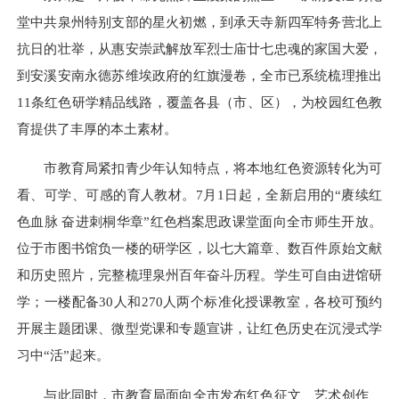
堂中共泉州特别支部的星火初燃，到承天寺新四军特务营北上
抗日的壮举，从惠安崇武解放军烈士庙廿七忠魂的家国大爱，
到安溪安南永德苏维埃政府的红旗漫卷，全市已系统梳理推出
11条红色研学精品线路，覆盖各县（市、区），为校园红色教
育提供了丰厚的本土素材。
市教育局紧扣青少年认知特点，将本地红色资源转化为可
看、可学、可感的育人教材。7月1日起，全新启用的“赓续红
色血脉 奋进刺桐华章”红色档案思政课堂面向全市师生开放。
位于市图书馆负一楼的研学区，以七大篇章、数百件原始文献
和历史照片，完整梳理泉州百年奋斗历程。学生可自由进馆研
学；一楼配备30人和270人两个标准化授课教室，各校可预约
开展主题团课、微型党课和专题宣讲，让红色历史在沉浸式学
习中“活”起来。
与此同时，市教育局面向全市发布红色征文、艺术创作、