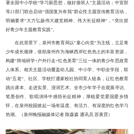
署全国中小学校“学习新思想，做好接班人”主题活动；中宣部
等21部门联合启动“强国复兴有我”群众性主题宣传教育活动，
明确要求“大力弘扬伟大建党精神、伟大长征精神”，“突出抓
好青少年主题教育实践”。
在此背景下，泉州市教育局以“童心向党”为主线，立足青
少年成长规律，借助泉州作为海峡西岸红色热土的丰富资源，
构建“阵地研学+户外行走+红色美育”三位一体的青少年思政育
人体系。相关主题活动覆盖幼儿园、中小学、中职全学段，联
动“五老”、社区、学校打通家校社协同育人链条，让红色教育
跳出课本、走进实景、浸润艺术。全市少年学子在观展寻访、
笔墨创作、歌唱演绎中感悟长征精神，厚植爱党爱国爱乡情
怀，在泉州校园掀起一场有温度、有活力、有深度的红色学习
热潮。（泉州晚报融媒体记者 陈森森 通讯员 苏黄霓）