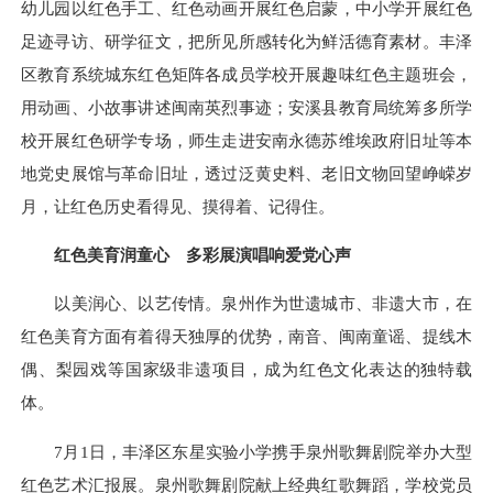
幼儿园以红色手工、红色动画开展红色启蒙，中小学开展红色
足迹寻访、研学征文，把所见所感转化为鲜活德育素材。丰泽
区教育系统城东红色矩阵各成员学校开展趣味红色主题班会，
用动画、小故事讲述闽南英烈事迹；安溪县教育局统筹多所学
校开展红色研学专场，师生走进安南永德苏维埃政府旧址等本
地党史展馆与革命旧址，透过泛黄史料、老旧文物回望峥嵘岁
月，让红色历史看得见、摸得着、记得住。
红色美育润童心 多彩展演唱响爱党心声
以美润心、以艺传情。泉州作为世遗城市、非遗大市，在
红色美育方面有着得天独厚的优势，南音、闽南童谣、提线木
偶、梨园戏等国家级非遗项目，成为红色文化表达的独特载
体。
7月1日，丰泽区东星实验小学携手泉州歌舞剧院举办大型
红色艺术汇报展。泉州歌舞剧院献上经典红歌舞蹈，学校党员