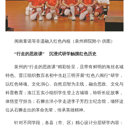
闽南童谣等非遗融入红色内核（泉州师院附小 供图）
“行走的思政课” 沉浸式研学触摸红色历史
泉州的“行走的思政课”精彩纷呈，且带有鲜明的海丝名城
特色。晋江组织数百名初中生赴三明开展“红色八闽行”研学，
以红色铸魂、文化润心、自然启智为主线，融合思政、文化与
科普教育；洛江五实小组织学生登上古城墙，聆听长征故事，
体悟坚守担当；石狮古洋小学走进李子芳烈士纪念馆，缅怀这
位从石狮走出的革命先辈，传承英雄精神。
针对不同学段，各县（市、区）精心设计分层研学内容：