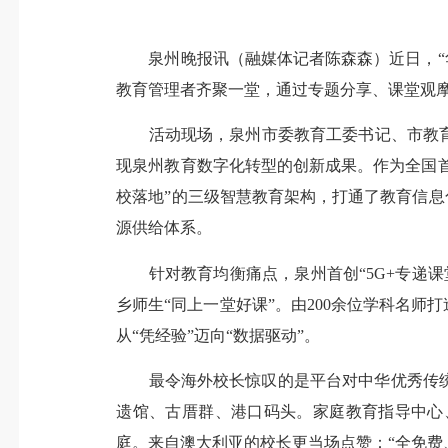
泉州晚报讯（融媒体记者陈森森）近日，“华
教育管理者齐聚一堂，通过专题分享、课堂观摩
活动现场，泉州市委教育工委书记、市教育局
现泉州教育数字化转型的创新成果。作为全国首
校落地”的三级智慧教育架构，打通了教育信息化
源供给体系。
针对教育均衡痛点，泉州首创“5G+专递课堂”
乡师生“同上一堂好课”。由200余位学科名师
从“凭经验”迈向“数据驱动”。
最令海外校长惊叹的是平台对中华优秀传统文
遗馆、古厝群、港口码头。家庭教育指导中心
庭。来自澳大利亚的校长更当场点赞：“全免费