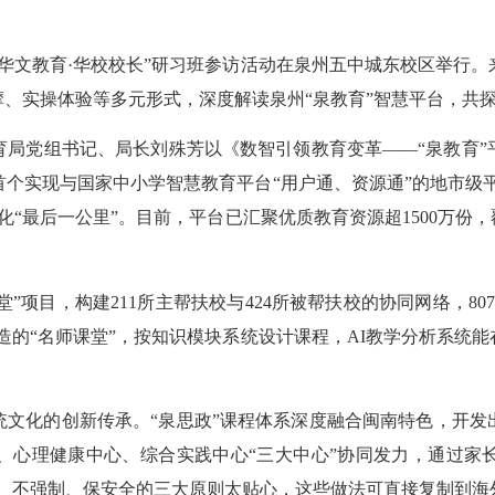
文教育·华校校长”研习班参访活动在泉州五中城东校区举行。来
、实操体验等多元形式，深度解读泉州“泉教育”智慧平台，共
党组书记、局长刘殊芳以《数智引领教育变革——“泉教育”
个实现与国家中小学智慧教育平台“用户通、资源通”的地市级平
“最后一公里”。目前，平台已汇聚优质教育资源超1500万份，覆
项目，构建211所主帮扶校与424所被帮扶校的协同网络，80
打造的“名师课堂”，按知识模块系统设计课程，AI教学分析系统
化的创新传承。“泉思政”课程体系深度融合闽南特色，开发
、心理健康中心、综合实践中心“三大中心”协同发力，通过家
、不强制、保安全的三大原则太贴心，这些做法可直接复制到海