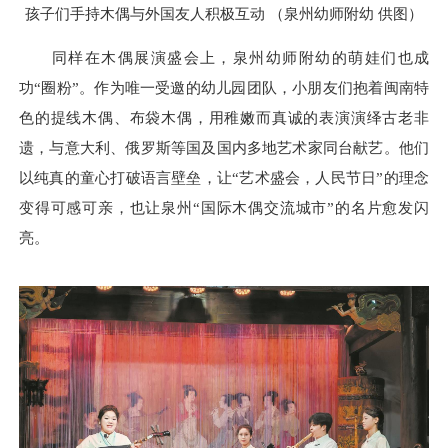
孩子们手持木偶与外国友人积极互动 （泉州幼师附幼 供图）
同样在木偶展演盛会上，泉州幼师附幼的萌娃们也成
功“圈粉”。作为唯一受邀的幼儿园团队，小朋友们抱着闽南特
色的提线木偶、布袋木偶，用稚嫩而真诚的表演演绎古老非
遗，与意大利、俄罗斯等国及国内多地艺术家同台献艺。他们
以纯真的童心打破语言壁垒，让“艺术盛会，人民节日”的理念
变得可感可亲，也让泉州“国际木偶交流城市”的名片愈发闪
亮。