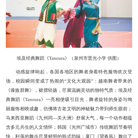
埃及经典舞蹈《Tanoura》（泉州市晋光小学 供图）
动感旋律响起，各国各地区的舞者身着特色服饰依次登
场，校园瞬间变成了热闹的“文化大观园”：越南舞者带来的
《傣族群舞》，裙摆轻扬，尽展温婉灵动的独特气质；埃及经
典舞蹈《Tanoura》一亮相便吸引目光，舞者旋转的身姿与绚
丽服饰相映成趣，仿佛将古老文明的神秘魅力带到师生眼前；
马来西亚舞蹈《九州同—关大洲》舒展大气，每一个动作都蕴
含多元共生的人文情怀；韩国《光州广域市》传统舞蹈节奏明
快，利落的舞步尽显鲜明的韩式韵味；厦门《望春风》舞出了