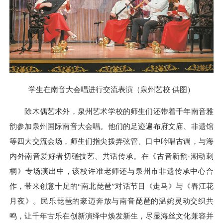
学生在南音大会唱进行交流表演（泉州艺校 供图）
除木偶艺术外，泉州艺术学校的师生们还带着千年南音雅
韵参加泉州国际南音大会唱。他们的足迹遍布府文庙、非遗馆
等四大交流会场，师生们指尖拨弄弦管、口中吟唱古调，与海
内外南音爱好者切磋技艺、共话传承。在《古音新韵·潮动刺
桐》专场演出中，该校许准老师还与泉州市非遗传承中心合
作，带来创意十足的“南北琵琶”对话节目《走马》与《春江花
月夜》。民乐琵琶的豪迈奔放与南音琵琶的温婉灵动交织共
鸣，让千年古乐在创新演绎中焕发新生，尽显海丝文化兼容并