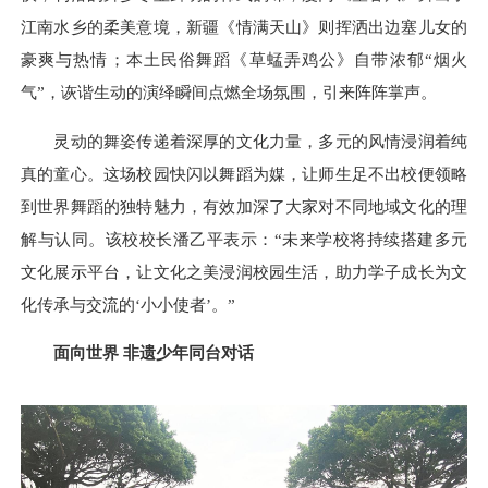
江南水乡的柔美意境，新疆《情满天山》则挥洒出边塞儿女的
豪爽与热情；本土民俗舞蹈《草蜢弄鸡公》自带浓郁“烟火
气”，诙谐生动的演绎瞬间点燃全场氛围，引来阵阵掌声。
灵动的舞姿传递着深厚的文化力量，多元的风情浸润着纯
真的童心。这场校园快闪以舞蹈为媒，让师生足不出校便领略
到世界舞蹈的独特魅力，有效加深了大家对不同地域文化的理
解与认同。该校校长潘乙平表示：“未来学校将持续搭建多元
文化展示平台，让文化之美浸润校园生活，助力学子成长为文
化传承与交流的‘小小使者’。”
面向世界 非遗少年同台对话