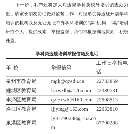
下一步，我市还将加大对违规学科类校外培训的查处力
度，请家长朋友协助做好监督工作，对隐形变异违规开展学科
培训的机构以及无证无照举办学科培训的“黑”机构、“黑”培训
班或个人，提供线索，举报监督，我们将根据属地原则，积极
处置。
学科类违规培训举报信箱及电话
工作日举报电
单 位
举报信箱
话
泉州市教育局
mgk@qzedu.cn
22783859
鲤城区教育局
lcxwzlb@126.com
22389531
丰泽区教育局
qzfzxwb@163.com
22508513
洛江区教育局
ljjymg@163.com
22633810
jy87790288@163.co
泉港区教育局
87790288
m