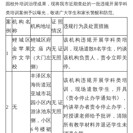
固校外培训治理成果，现将我市近期查处的一批违规开展学科
类培训案例予以曝光，敬请广大学生和家长警醒和防范。
案
机构名
证照
机构地址
违规行为及处置措施
例
称
情况
鲤城区
鲤城区府
该机构违规开展学科类培
金苹果
文庙内
无证
训，现场遣散8名学生，约谈
1
作文学
（大门左
无照
该机构负责人，责令立即关
校
侧）
停。
丰泽区东
该机构违规开展学科类培
海街道冠
训，现场遣散学生，开具
亚城市花
《责令停止办学通知书》，
园小区内
无证
2
无
约谈举办者责令停止办学，
游泳池东
无照
对授课老师给予批评，清除
侧，小区
所有教学材料并退还学生未
6号楼裙