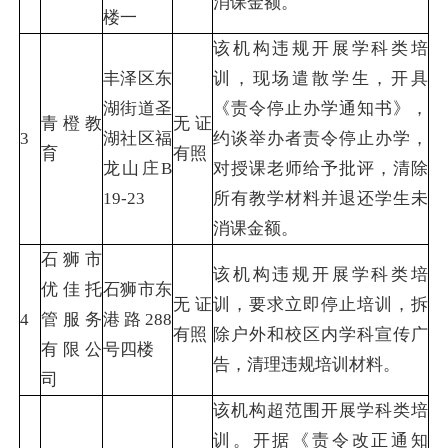
消课金额。
楼一
该机构违规开展学科类培
丰泽区东
训，现场遣散学生，开具
湖街道圣
《责令停止办学通知书》，
青橙教
无证
3
湖社区福
约谈举办者责令停止办学，
育
有照
龙山庄B
对授课老师给予批评，清除
19-23
所有教学材料并退还学生未
消课金额。
石狮市
该机构违规开展学科类培
优佳托
石狮市东
无证
训，要求立即停止培训，拆
4
管服务
港路288
有照
除户外和校区内学科宣传广
有限公
号四楼
告，清理违规培训材料。
司
该机构超范围开展学科类培
训。开据《责令改正通知