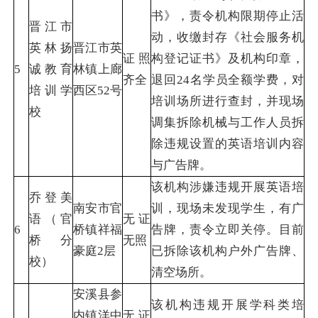
书》，责令机构限期停止活
晋江市
动，收缴封存《社会服务机
英林扬
晋江市英
证照
构登记证书》及机构印章，
5
诚教育
林镇上廊
齐全
退回24名学员全额学费，对
培训学
西区52号
培训场所进行查封，并现场
校
调集拆除机械与工作人员拆
除违规设置的英语培训内容
与广告牌。
该机构涉嫌违规开展英语培
乔登美
南安市官
训，现场未发现学生，有广
语（官
无证
6
桥镇祥福
告牌，责令立即关停。目前
桥分
无照
豪庭2层
已拆除该机构户外广告牌、
校）
清空场所。
安溪县参
该机构违规开展学科类培
内镇洋中
无证