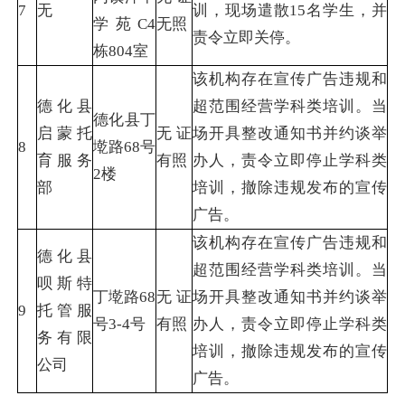
7
无
训，现场遣散15名学生，并
学苑C4
无照
责令立即关停。
栋804室
该机构存在宣传广告违规和
德化县
超范围经营学科类培训。当
德化县丁
启蒙托
无证
场开具整改通知书并约谈举
8
墘路68号
育服务
有照
办人，责令立即停止学科类
2楼
部
培训，撤除违规发布的宣传
广告。
该机构存在宣传广告违规和
德化县
超范围经营学科类培训。当
呗斯特
丁墘路68
无证
场开具整改通知书并约谈举
9
托管服
号3-4号
有照
办人，责令立即停止学科类
务有限
培训，撤除违规发布的宣传
公司
广告。