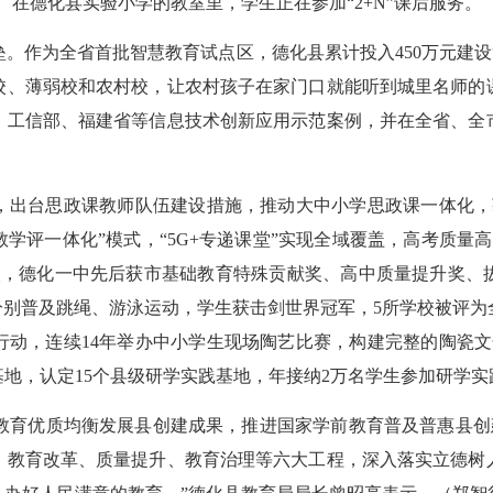
在德化县实验小学的教室里，学生正在参加“2+N”课后服务。
为全省首批智慧教育试点区，德化县累计投入450万元建设“5
建校、薄弱校和农村校，让农村孩子在家门口就能听到城里名师
、工信部、福建省等信息技术创新应用示范案例，并在全省、全
出台思政课教师队伍建设措施，推动大中小学思政课一体化，获
教学评一体化”模式，“5G+专递课堂”实现全域覆盖，高考质量
人次，德化一中先后获市基础教育特殊贡献奖、高中质量提升奖
级分别普及跳绳、游泳运动，学生获击剑世界冠军，5所学校被评
行动，连续14年举办中小学生现场陶艺比赛，构建完整的陶瓷文
地，认定15个县级研学实践基地，年接纳2万名学生参加研学实
教育优质均衡发展县创建成果，推进国家学前教育普及普惠县创建
、教育改革、质量提升、教育治理等六大工程，深入落实立德树