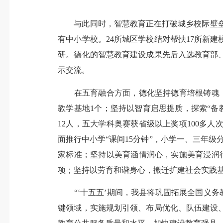
与此同时，智慧教育正在打破城乡校际壁垒。作
有中小学校。24所城区学校结对帮扶17所新
研。德化的智慧教育建设成果先后入选教育部
示交流。
在五育融合方面，德化坚持德育培根铸魂，
教学基地1个；坚持以智育启思提质，探索“备
12人，五大学科奥赛获省级以上奖项100多
面推行中小学“课间15分钟”，小学一、三年
家标准；坚持以美育涵情润心，实施美育浸润
项；坚持以劳育和谐身心，搬迁扩建社会实践基
“‘十五五’期间，我县将巩固拓展全国义务
键领域，实施规划引领、布局优化、队伍建设