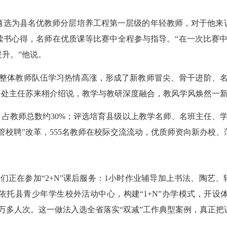
选为县名优教师分层培养工程第一层级的年轻教师，对于他来说
读书心得，名师在优质课等比赛中全程参与指导。“在一次比赛中
升。”他说。
体教师队伍学习热情高涨，形成了新教师冒尖、骨干进阶、名
务处主任苏来栩介绍说，教学与教研深度融合，教风学风焕然一
，占教师总数约30%；评选培育县级以上教学名师、名班主任、学
县管校聘”改革，555名教师在校际交流流动，优质师资向新办校
在参加“2+N”课后服务：1小时作业辅导加上书法、陶艺、
托县青少年学生校外活动中心，构建“1+N”办学模式，开设
万多人次。这一做法入选全省落实“双减”工作典型案例，真正把