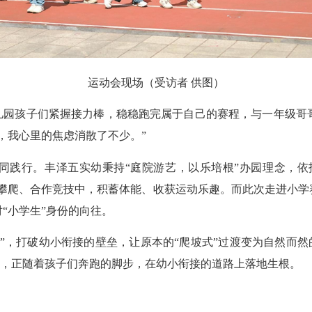
运动会现场（受访者 供图）
园孩子们紧握接力棒，稳稳跑完属于自己的赛程，与一年级哥
，我心里的焦虑消散了不少。”
践行。丰泽五实幼秉持“庭院游艺，以乐培根”办园理念，依托
、攀爬、合作竞技中，积蓄体能、收获运动乐趣。而此次走进小学
“小学生”身份的向往。
打破幼小衔接的壁垒，让原本的“爬坡式”过渡变为自然而然的
理念，正随着孩子们奔跑的脚步，在幼小衔接的道路上落地生根。