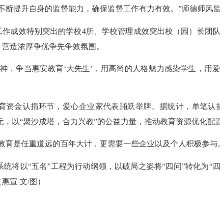
断提升自身的监督能力，确保监督工作有力有效。”师德师风监
作成效特别突出的学校4所、学校管理成效突出校（园）长团队5
名，营造浓厚争优争先争效氛围。
，争当惠安教育‘大先生’，用高尚的人格魅力感染学生，用爱
金认捐环节，爱心企业家代表踊跃举牌。据统计，单笔认捐50
5亿元，以“聚沙成塔，合力兴教”的公益力量，推动教育资源优化配
育是任重道远的百年大计，更需要一些企业以及个人积极参与。
将以“五名”工程为行动纲领，以破局之姿将“四问”转化为“四
惠宣 文/图）