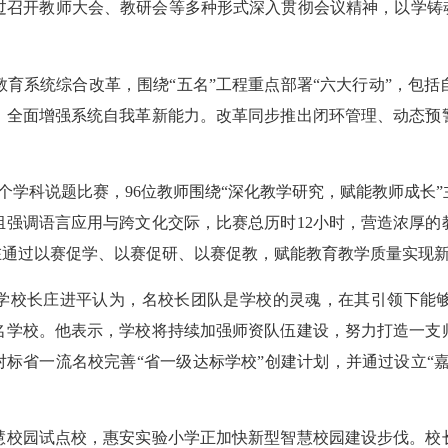
开教师大会、教研会等多种形式深入贯彻会议精神，以学铸魂
系统综合改革，围绕“五名”工程重点部署“六大行动”，包括
，全面增强系统自我革新能力。改革同步推出闭环管理、动态预
。
个学科说题比赛，96位教师围绕“深化教学研究，赋能教师成长
组强调语言应用与跨文化交际，比赛总历时12小时，营造浓厚的
在通过以赛促学、以赛促研、以赛促教，赋能教育教学质量实现
学校长庄进平认为，名校长团队是学校的灵魂，在其引领下能够
名学校。他表示，学校将持续加强师资队伍建设，努力打造一支
对标省一流名校完善“省一级达标学校”创建计划，并通过设立“嘉
校园试点校，惠安实验小学正加快新型智慧校园建设步伐。校长