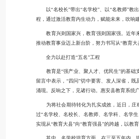
以“名校长”带出“名学校”、以“名教师”教出
程，通过激活教育内生动力，赋能未来，吹响
教育兴则国家兴，教育强则国家强。近年来
推动教育事业迈上新台阶，努力书写从“教育大县
全力以赴打造“五名”工程
教育是“强产业、聚人才、优民生”的基础支
留言中表示，“四问”切中要害、发人深省，既
涌现。反响之下，见诸行动。惠安县教育系统广
为将社会期待转化为扎实成效，近日，庄稼祥再
过“名学校、名校长、名教师、名学科、名学
实现从“教育大县”向“教育强县”的跨越，以
其中，名学校培育方面，在三至五年内，培育