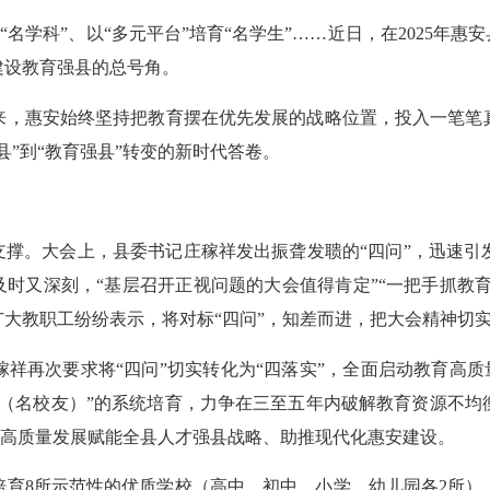
“名学科”、以“多元平台”培育“名学生”……近日，在2025年惠
建设教育强县的总号角。
，惠安始终坚持把教育摆在优先发展的战略位置，投入一笔笔真
”到“教育强县”转变的新时代答卷。
撑。大会上，县委书记庄稼祥发出振聋发聩的“四问”，迅速引
及时又深刻，“基层召开正视问题的大会值得肯定”“一把手抓教育
大教职工纷纷表示，将对标“四问”，知差而进，把大会精神切
次要求将“四问”切实转化为“四落实”，全面启动教育高质量
生（名校友）”的系统培育，力争在三至五年内破解教育资源不均
教育高质量发展赋能全县人才强县战略、助推现代化惠安建设。
8所示范性的优质学校（高中、初中、小学、幼儿园各2所），