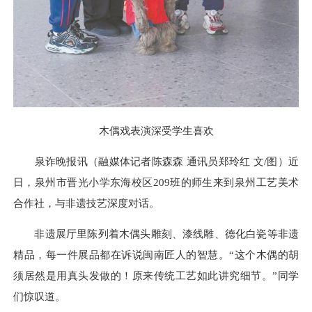
木偶戏表演深受学生喜欢
泉诈晚报讯（融媒体记者陈森森 通讯员郑玲红 文/图）近
日，泉州市晋光小学东海校区209班的师生来到泉州工艺美术
合作社，与非遗技艺深度对话。
非遗展厅里陈列着木偶头雕刻、漆线雕、德化白瓷等非遗
精品，每一件展品都在诉说闽南匠人的智慧。“这个木偶的胡
须居然是用真头发做的！原来传统工艺如此讲究细节。”同学
们惊叹道。