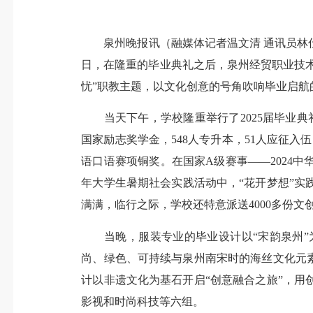
泉州晚报讯（融媒体记者温文清 通讯员林仕晖
日，在隆重的毕业典礼之后，泉州经贸职业技术
忧”职教主题，以文化创意的号角吹响毕业启航
当天下午，学校隆重举行了2025届毕业典礼
国家励志奖学金，548人专升本，51人应征入
语口语赛项铜奖。在国家A级赛事——2024中
年大学生暑期社会实践活动中，“花开梦想”
满满，临行之际，学校还特意派送4000多份
当晚，服装专业的毕业设计以“宋韵泉州”
尚、绿色、可持续与泉州南宋时的海丝文化元
计以非遗文化为基石开启“创意融合之旅”，
影视和时尚科技等六组。