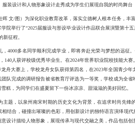
服装设计和人物形象设计走秀成为学生们展现自我的时尚舞台
 文/图）为深化职业教育改革，落实立德树人根本任务，丰富
学院举行了“2025届服设与形设毕业设计作品联合展演暨第十五
的新征程。
，4000多名同学顺利完成学业，即将奔赴光荣与梦想的远征。他
伍，140人获评校级优秀毕业生。在2024年世界职业院校技能
华龙舟大赛上，学校龙舟女队获得第四名，在2023年全国青少年
实践团队完成的调研报告被省教育厅评选为一等奖，学校成为全省
文创雪糕，为同学们在盛夏留下一份冰凉凉、甜滋滋的美好回忆。
为主题，以泉州南宋时期的历史文化为背景，在追求时尚先锋的
素相结合，碰撞出璀璨的色彩，用创新设计的独特语言演绎现代服
用创意设计描绘人物形象，展现传承与现代交融之美，作品包括创