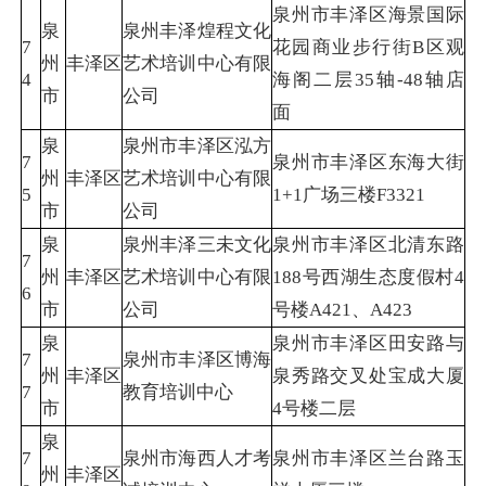
泉州市丰泽区海景国际
泉
泉州丰泽煌程文化
7
花园商业步行街B区观
州
丰泽区
艺术培训中心有限
4
海阁二层35轴-48轴店
市
公司
面
泉
泉州市丰泽区泓方
7
泉州市丰泽区东海大街
州
丰泽区
艺术培训中心有限
5
1+1广场三楼F3321
市
公司
泉
泉州丰泽三未文化
泉州市丰泽区北清东路
7
州
丰泽区
艺术培训中心有限
188号西湖生态度假村4
6
市
公司
号楼A421、A423
泉
泉州市丰泽区田安路与
7
泉州市丰泽区博海
州
丰泽区
泉秀路交叉处宝成大厦
7
教育培训中心
市
4号楼二层
泉
7
泉州市海西人才考
泉州市丰泽区兰台路玉
州
丰泽区