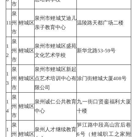
市
泉
泉州市鲤城艾迪儿
11
州
鲤城区
温陵路天都广场二楼
亲子教育中心
市
泉
1
泉州市鲤城区盛苑
州
鲤城区
新华北路53-59号
2
文化艺术学校
市
泉
泉州市鲤城区新起
1
州
鲤城区
点艺术培训中心有
涂门街鲤城大厦408号
3
市
限公司
泉
1
泉州诚仁公共教育
九一街口贤銮福利大厦
州
鲤城区
4
中心
十楼
市
泉
笋江路中段高山宫后巷
1
泉州人才继续教育
州
鲤城区
6号（鲤城职工之家附