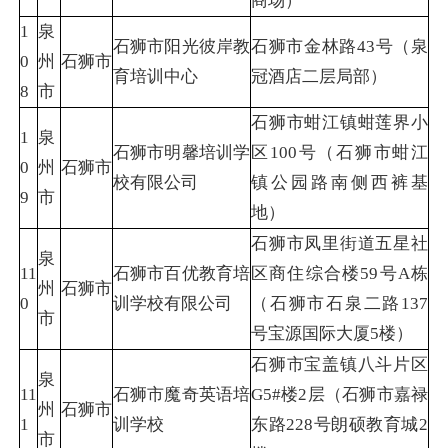
商场）
1
泉
石狮市阳光彼岸教
石狮市金林路43号（泉
0
州
石狮市
育培训中心
冠酒店二层局部）
8
市
石狮市蚶江镇蚶莲界小
1
泉
石狮市明馨培训学
区100号（石狮市蚶江
0
州
石狮市
校有限公司
镇公园路南侧西裤基
9
市
地）
石狮市凤里街道五星社
泉
11
石狮市百优教育培
区商住综合楼59号A栋
州
石狮市
0
训学校有限公司
（石狮市石泉二路137
市
号宝源国际大厦5楼）
石狮市宝盖镇八斗片区
泉
11
石狮市魔奇英语培
G5#楼2层（石狮市嘉禄
州
石狮市
1
训学校
东路228号朗硕教育城2
市