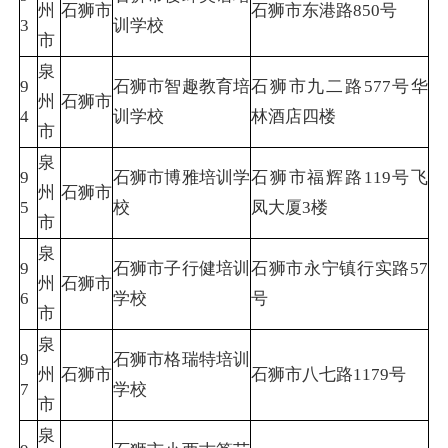
州
石狮市
石狮市东港路850号
3
训学校
市
泉
9
石狮市智趣教育培
石狮市九二路577号华
州
石狮市
4
训学校
林酒店四楼
市
泉
9
石狮市博雅培训学
石狮市福辉路119号飞
州
石狮市
5
校
凤大厦3楼
市
泉
9
石狮市子行健培训
石狮市永宁镇行实路57
州
石狮市
6
学校
号
市
泉
9
石狮市格瑞特培训
州
石狮市
石狮市八七路1179号
7
学校
市
泉