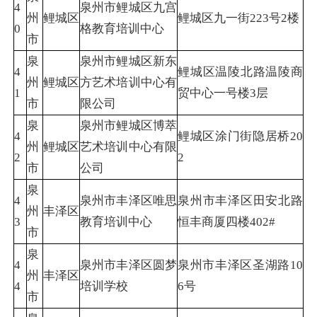
4
泉州市鲤城区九宫
州
鲤城区
鲤城区九一街223号2楼
0
格教育培训中心
市
泉
泉州市鲤城区新东
4
鲤城区温陵北路温陵商
州
鲤城区
方艺术培训中心有
1
贸中心一号楼3层
市
限公司
泉
泉州市鲤城区博萃
4
鲤城区涂门街隐居桥20
州
鲤城区
艺术培训中心有限
2
2
市
公司
泉
4
泉州市丰泽区唯思
泉州市丰泽区田安北路
州
丰泽区
3
教育培训中心
恒丰商厦四楼402#
市
泉
4
泉州市丰泽区圆梦
泉州市丰泽区圣湖路10
州
丰泽区
4
培训学校
6号
市