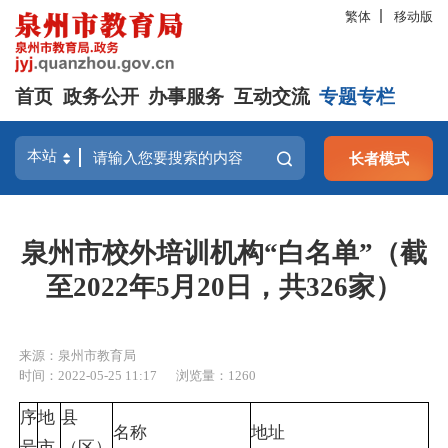
繁体
移动版
首页
政务公开
办事服务
互动交流
专题专栏
长者模式
泉州市校外培训机构“白名单”（截
至2022年5月20日，共326家）
来源：泉州市教育局
时间：2022-05-25 11:17
浏览量：
1260
序
地
县
名称
地址
号
市
（区）