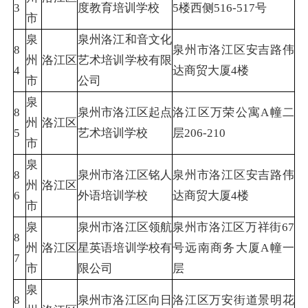
3
度教育培训学校
5楼西侧516-517号
市
泉
泉州洛江和音文化
8
泉州市洛江区安吉路伟
州
洛江区
艺术培训学校有限
4
达商贸大厦4楼
市
公司
泉
8
泉州市洛江区起点
洛江区万荣公寓A幢二
州
洛江区
5
艺术培训学校
层206-210
市
泉
8
泉州市洛江区铭人
泉州市洛江区安吉路伟
州
洛江区
6
外语培训学校
达商贸大厦4楼
市
泉
泉州市洛江区领航
泉州市洛江区万祥街67
8
州
洛江区
星英语培训学校有
号远南商务大厦A幢一
7
市
限公司
层
泉
8
泉州市洛江区向日
洛江区万安街道景明花