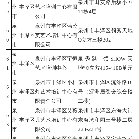
5
泉州市田安路后坂小区
州
丰泽区
艺术培训中心有限
9
11栋4层
市
公司
泉
泉州市丰泽区蒲公
6
泉州市丰泽区领秀天地
州
丰泽区
英艺术培训中心有
0
Q立方三楼302
市
限公司
泉
6
泉州市丰泽区宇恒
泉秀路“领SHOW天
州
丰泽区
1
艺术培训中心
地”Q立方415-418B单元
市
泉
泉州市丰泽区小桔
泉州市丰泽区沉洲路19
6
州
丰泽区
灯艺术培训中心有
号（沉洲居委会综合楼
2
市
限责任公司
二楼）
泉
泉州市丰泽区艾薇
泉州市丰泽区东海大街
6
州
丰泽区
儿艺术培训中心有
东海湾和园三号楼二层
3
市
限公司
228-231号
泉
泉州市丰泽区多米
泉州市丰泽区宝洲路浦