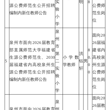
实
明
8
源公费师范生公开招聘
公费师
验
编制内新任教师公告
范生岗
小
位
学
泉
面向20
州
泉州市面向2026届教育
26届福
市
部直属师范大学福建省
8
建省内
第
洪
生源公费师范生、2030
小学数
0.
高校泉
5
二
钰
男
届福建省内高校泉州生
学教师
0
州生源
实
轩
源公费师范生公开招聘
0
公费师
验
编制内新任教师公告
范生岗
小
位
学
面向20
泉
26届教
泉州市面向2026届教育
州