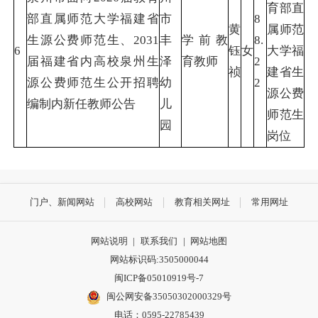
育部直
部直属师范大学福建省
市
8
黄
属师范
生源公费师范生、2031
丰
学前教
8.
6
钰
女
大学福
届福建省内高校泉州生
泽
育教师
2
祯
建省生
源公费师范生公开招聘
幼
2
源公费
编制内新任教师公告
儿
师范生
园
岗位
门户、新闻网站
高校网站
教育相关网址
常用网址
网站说明
|
联系我们
|
网站地图
网站标识码:3505000044
闽ICP备05010919号-7
闽公网安备35050302000329号
电话：0595-22785439