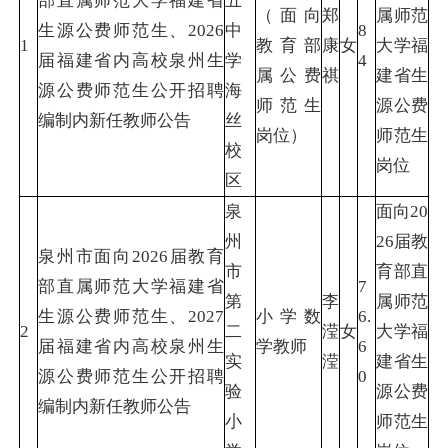
部直属师范大学福建省
五
（面向
郑
属师范
生源公费师范生、2026
中
8
1
教育部
康
女
大学福
届福建省内高校泉州生
学
4
属公费
祺
建省生
源公费师范生公开招聘
海
师范生
源公费
编制内新任教师公告
丝
岗位）
师范生
校
岗位
区
泉
面向20
州
26届教
泉州市面向2026届教育
市
育部直
部直属师范大学福建省
7
第
李
属师范
生源公费师范生、2027
小学数
6.
2
二
滢
女
大学福
届福建省内高校泉州生
学教师
6
实
滢
建省生
源公费师范生公开招聘
0
验
源公费
编制内新任教师公告
小
师范生