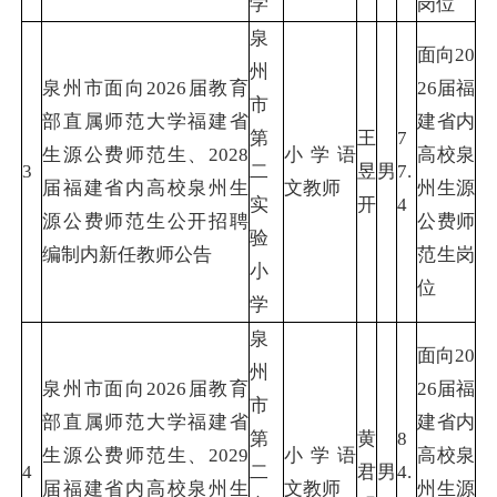
学
岗位
泉
面向20
州
泉州市面向2026届教育
26届福
市
部直属师范大学福建省
建省内
第
王
7
生源公费师范生、2028
小学语
高校泉
3
二
昱
男
7.
届福建省内高校泉州生
文教师
州生源
实
开
4
源公费师范生公开招聘
公费师
验
编制内新任教师公告
范生岗
小
位
学
泉
面向20
州
泉州市面向2026届教育
26届福
市
部直属师范大学福建省
建省内
第
黄
8
生源公费师范生、2029
小学语
高校泉
4
二
君
男
4.
届福建省内高校泉州生
文教师
州生源