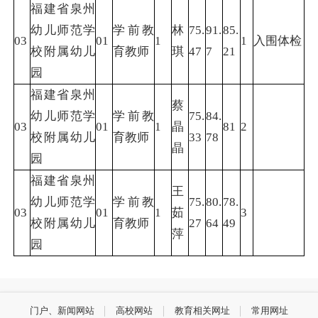
福建省泉州
幼儿师范学
学前教
林
75.
91.
85.
03
01
1
1
入围体检
校附属幼儿
育教师
琪
47
7
21
园
福建省泉州
蔡
幼儿师范学
学前教
75.
84.
03
01
1
晶
81
2
校附属幼儿
育教师
33
78
晶
园
福建省泉州
王
幼儿师范学
学前教
75.
80.
78.
03
01
1
茹
3
校附属幼儿
育教师
27
64
49
萍
园
门户、新闻网站
高校网站
教育相关网址
常用网址