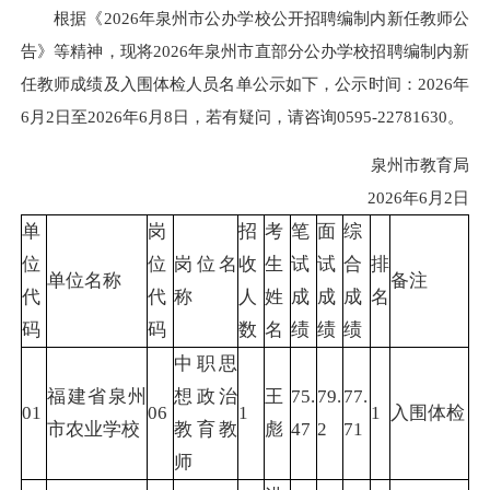
根据《2026年泉州市公办学校公开招聘编制内新任教师公
告》等精神，现将2026年泉州市直部分公办学校招聘编制内新
任教师成绩及入围体检人员名单公示如下，公示时间：2026年
6月2日至2026年6月8日，若有疑问，请咨询0595-22781630。
泉州市教育局
2026年6月2日
单
岗
招
考
笔
面
综
位
位
岗位名
收
生
试
试
合
排
单位名称
备注
代
代
称
人
姓
成
成
成
名
码
码
数
名
绩
绩
绩
中职思
福建省泉州
想政治
王
75.
79.
77.
01
06
1
1
入围体检
市农业学校
教育教
彪
47
2
71
师