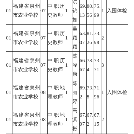
洪
福建省泉州
中职历
69.
80.
75.
01
07
1
锦
1
入围体检
市农业学校
史教师
13
56
99
如
吴
福建省泉州
中职历
63.
81.
73.
01
07
1
颖
2
市农业学校
史教师
07
26
98
颖
陈
福建省泉州
中职历
66.
78.
73.
01
07
1
泽
3
市农业学校
史教师
67
4
71
康
陈
福建省泉州
中职地
69.
73.
71.
01
08
1
丽
1
入围体检
市农业学校
理教师
2
8
96
婷
高
福建省泉州
中职地
67.
67.
67.
01
08
1
滨
2
市农业学校
理教师
07
2
15
彬