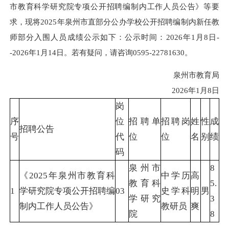
市教育科学研究院专项公开招聘编制内工作人员公告》等要
求，现将2025年泉州市直部分公办学校公开招聘编制内新任教
师部分入围人员成绩公示如下：公示时间：2026年1月8日-
-2026年1月14日。若有疑问，请咨询0595-22781630。
泉州市教育局
2026年1月8日
岗
序
位
招聘单
招聘岗
姓
性
成
招聘公告
号
代
位
位
名
别
绩
码
泉州市
8
《2025年泉州市教育科
中学历
高
教育科
5.
1
学研究院专项公开招聘编
03
史学科
明
男
学研究
3
制内工作人员公告》
教研员
爽
院
8