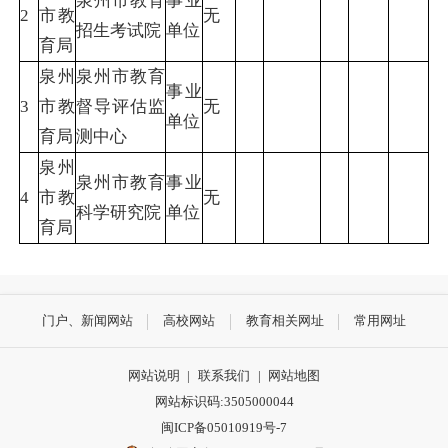
泉州市教育
事业
2
市教
无
招生考试院
单位
育局
泉州
泉州市教育
事业
3
市教
督导评估监
无
单位
育局
测中心
泉州
泉州市教育
事业
4
市教
无
科学研究院
单位
育局
门户、新闻网站
高校网站
教育相关网址
常用网址
网站说明
|
联系我们
|
网站地图
网站标识码:3505000044
闽ICP备05010919号-7