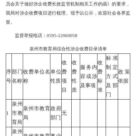
员会关于做好涉企收费长效监管机制相关工作的函》的要求，
我局对涉企收费项目进行梳理。现予以公示，欢迎社会各界监
督。
监督举报电话：0595-22060058
泉州市教育局综合性涉企收费目录清单
标准
收
收
收
服务内
制定
序
部门
收费单位名
单位
费
费
费
政策
容或涉
方式
号
名称
称
性质
项
性
标
依据
及事项
及部
目
质
准
门
泉州
泉州市教育
政府
1
市教
无
局
部门
育局
泉州