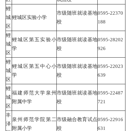
鲤
市级随班就读基地
0595-22370
城
鲤城区实验小学
校
188
区
鲤
鲤城区第五实验小
市级随班就读基地
0595-28202
城
学
校
926
区
鲤
鲤城区第五中心小
市级随班就读基地
0595-22023
城
学
校
639
区
鲤
福建师范大学泉州
市级随班就读基地
0595-22487
城
附属中学
校
721
区
丰
泉州师范学院第二
市级融合教育试点
0595-22916
泽
附属小学
校
631