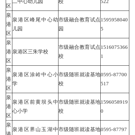
二中心幼儿园
校
522
区
泉
泉港区峰尾中心幼
市级融合教育试点
1595958040
港
儿园
园
5
区
泉
市级融合教育试点
1516075366
港
泉港区三朱学校
校
1
区
泉
泉港区涂岭中心小
市级随班就读基地
0595-87700
港
学
校
517
区
泉
泉港区前黄坝头中
市级随班就读基地
1596058919
港
心小学
校
0
区
泉
泉港区界山玉湖中
市级随班就读基地
0595-87797
港