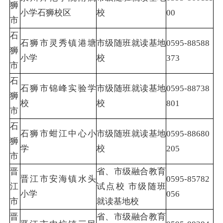
狮
小学石狮校区
校
00
市
石
石狮市灵秀镇港塘
市级随班就读基地
0595-88588
狮
小学
校
373
市
石
石狮市锦峰实验学
市级随班就读基地
0595-88738
狮
校
校
801
市
石
石狮市蚶江中心小
市级随班就读基地
0595-88680
狮
学
校
205
市
晋
省、市级融合教育
晋江市安海镇水头
0595-85782
江
试点校 市级随班
小学
056
市
就读基地校
晋
省、市级融合教育