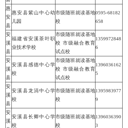
惠
惠安县紫山中心幼
市级随班就读基地
0595-68182
安
儿园
校
658
县
安
市级随班就读基地
福建省安溪茶叶职
1359972848
溪
校 市级融合教育
业技术学校
6
县
试点校
安
市级随班就读基地
安溪县感德中心学
1396036162
溪
校 市级融合教育
校
5
县
试点校
安
安溪县龙涓中心学
市级随班就读基地
1395983977
溪
校
校
9
县
安
安溪县长卿中心学
市级随班就读基地
1396036390
溪
校
校
3