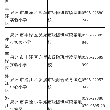
区
丰
泉州市丰泽区海滨
市级随班就读基地
0595-22680
泽
实验小学
校
247
区
丰
泉州市丰泽区见龙
市级随班就读基地
0595-22885
泽
亭实验小学
校
846
区
丰
泉州市丰泽区东星
市级随班就读基地
0595-22689
泽
实验小学
校
990
区
洛
泉州市洛江区罗溪
市级融合教育试点
0595-22057
江
中心小学
校
342
区
洛
0595-29888
泉州市实验小学洛
市级随班就读基地
江
070 0595-29
江校区
校