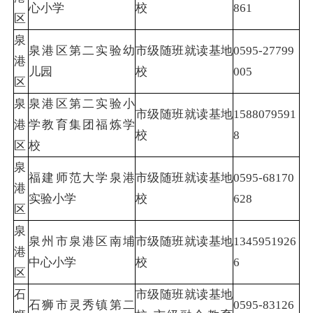
心小学
校
861
区
泉
泉港区第二实验幼
市级随班就读基地
0595-27799
港
儿园
校
005
区
泉
泉港区第二实验小
市级随班就读基地
1588079591
港
学教育集团福炼学
校
8
区
校
泉
福建师范大学泉港
市级随班就读基地
0595-68170
港
实验小学
校
628
区
泉
泉州市泉港区南埔
市级随班就读基地
1345951926
港
中心小学
校
6
区
石
市级随班就读基地
石狮市灵秀镇第二
0595-83126