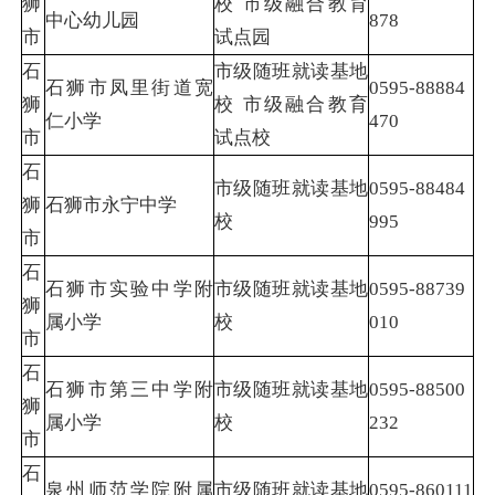
狮
校 市级融合教育
中心幼儿园
878
市
试点园
石
市级随班就读基地
石狮市凤里街道宽
0595-88884
狮
校 市级融合教育
仁小学
470
市
试点校
石
市级随班就读基地
0595-88484
狮
石狮市永宁中学
校
995
市
石
石狮市实验中学附
市级随班就读基地
0595-88739
狮
属小学
校
010
市
石
石狮市第三中学附
市级随班就读基地
0595-88500
狮
属小学
校
232
市
石
泉州师范学院附属
市级随班就读基地
0595-860111