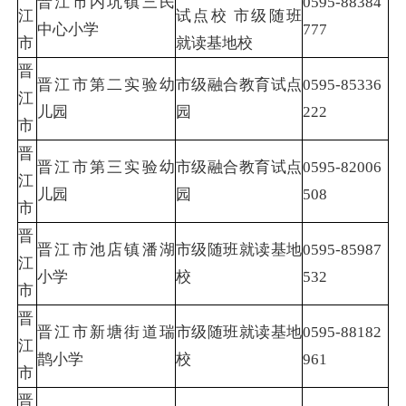
晋江市内坑镇三民
0595-88384
江
试点校 市级随班
中心小学
777
市
就读基地校
晋
晋江市第二实验幼
市级融合教育试点
0595-85336
江
儿园
园
222
市
晋
晋江市第三实验幼
市级融合教育试点
0595-82006
江
儿园
园
508
市
晋
晋江市池店镇潘湖
市级随班就读基地
0595-85987
江
小学
校
532
市
晋
晋江市新塘街道瑞
市级随班就读基地
0595-88182
江
鹊小学
校
961
市
晋