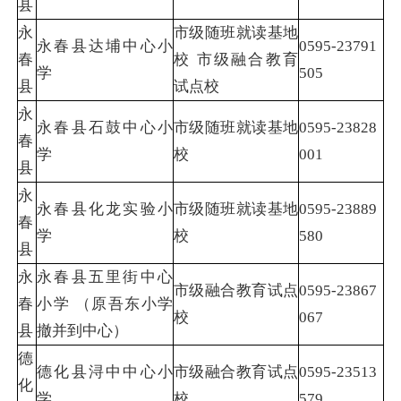
县
永
市级随班就读基地
永春县达埔中心小
0595-23791
春
校 市级融合教育
学
505
县
试点校
永
永春县石鼓中心小
市级随班就读基地
0595-23828
春
学
校
001
县
永
永春县化龙实验小
市级随班就读基地
0595-23889
春
学
校
580
县
永
永春县五里街中心
市级融合教育试点
0595-23867
春
小学 （原吾东小学
校
067
县
撤并到中心）
德
德化县浔中中心小
市级融合教育试点
0595-23513
化
学
校
579