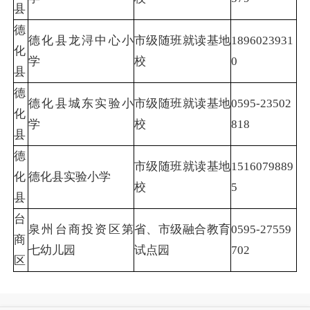
县
德
德化县龙浔中心小
市级随班就读基地
1896023931
化
学
校
0
县
德
德化县城东实验小
市级随班就读基地
0595-23502
化
学
校
818
县
德
市级随班就读基地
1516079889
化
德化县实验小学
校
5
县
台
泉州台商投资区第
省、市级融合教育
0595-27559
商
七幼儿园
试点园
702
区