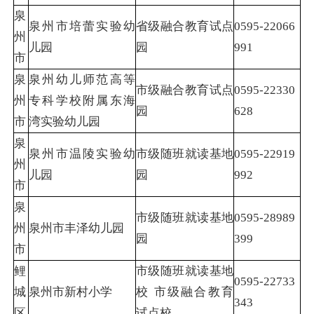
泉
泉州市培蕾实验幼
省级融合教育试点
0595-22066
州
儿园
园
991
市
泉
泉州幼儿师范高等
市级融合教育试点
0595-22330
州
专科学校附属东海
园
628
市
湾实验幼儿园
泉
泉州市温陵实验幼
市级随班就读基地
0595-22919
州
儿园
园
992
市
泉
市级随班就读基地
0595-28989
州
泉州市丰泽幼儿园
园
399
市
鲤
市级随班就读基地
0595-22733
城
泉州市新村小学
校 市级融合教育
343
区
试点校