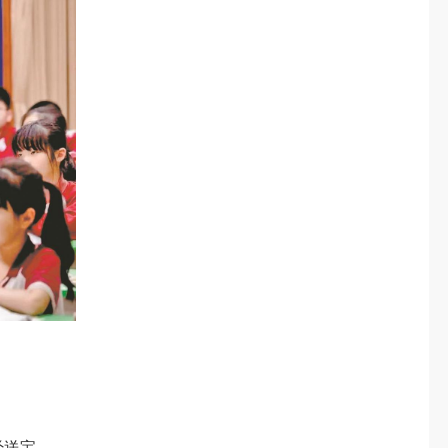
。
经送宝。