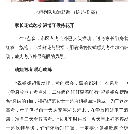
老师列队加油鼓劲 （陈起拓 摄）
家长花式送考 温情守候待花开
上午7点多，市区各考点外已人头攒动，送考家长们身着
红衣、旗袍，带着鲜花与祝福，用满满的仪式感为考生加油鼓
劲，成为考点外最亮眼的风景。
萌娃送考 暖心助阵
“祝姐姐超常发挥，考的都会，蒙的都对！”在泉州一中
（学府校区）考点外，二年级的轩轩穿着印有“祝姐姐金榜题
名”标语的T恤，和妈妈范女士一起为姐姐加油助威。为了这次
高考，母子俩提前一天从安溪湖头赶来，在学校附近租了酒
店，准备三天全程陪考。“女儿平时住校，今天早上好不容易
一起吃顿早饭，轩轩还特别叮嘱，一定要让姐姐吃两个鸡