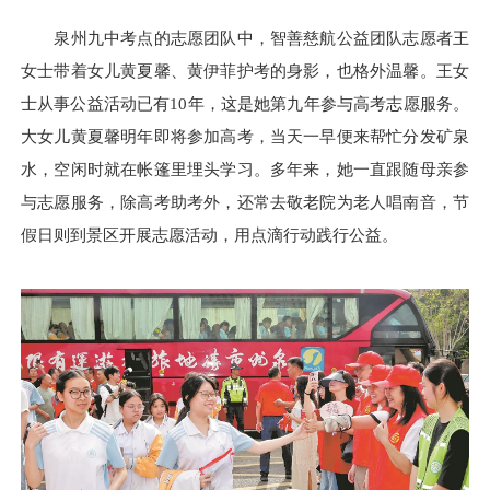
泉州九中考点的志愿团队中，智善慈航公益团队志愿者王
女士带着女儿黄夏馨、黄伊菲护考的身影，也格外温馨。王女
士从事公益活动已有10年，这是她第九年参与高考志愿服务。
大女儿黄夏馨明年即将参加高考，当天一早便来帮忙分发矿泉
水，空闲时就在帐篷里埋头学习。多年来，她一直跟随母亲参
与志愿服务，除高考助考外，还常去敬老院为老人唱南音，节
假日则到景区开展志愿活动，用点滴行动践行公益。