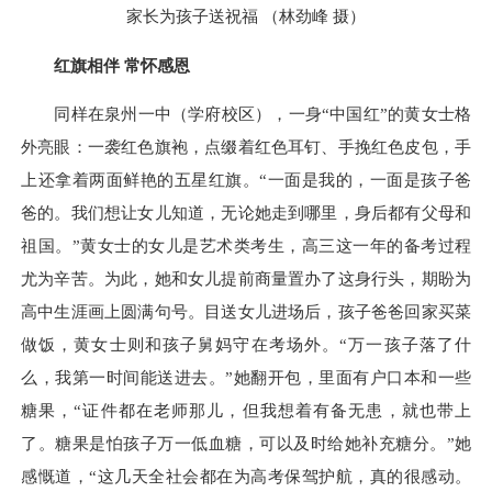
家长为孩子送祝福 （林劲峰 摄）
红旗相伴 常怀感恩
同样在泉州一中（学府校区），一身“中国红”的黄女士格
外亮眼：一袭红色旗袍，点缀着红色耳钉、手挽红色皮包，手
上还拿着两面鲜艳的五星红旗。“一面是我的，一面是孩子爸
爸的。我们想让女儿知道，无论她走到哪里，身后都有父母和
祖国。”黄女士的女儿是艺术类考生，高三这一年的备考过程
尤为辛苦。为此，她和女儿提前商量置办了这身行头，期盼为
高中生涯画上圆满句号。目送女儿进场后，孩子爸爸回家买菜
做饭，黄女士则和孩子舅妈守在考场外。“万一孩子落了什
么，我第一时间能送进去。”她翻开包，里面有户口本和一些
糖果，“证件都在老师那儿，但我想着有备无患，就也带上
了。糖果是怕孩子万一低血糖，可以及时给她补充糖分。”她
感慨道，“这几天全社会都在为高考保驾护航，真的很感动。