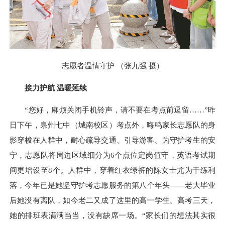
志愿者温情守护 （张九强 摄）
接力护航 温暖延续
“您好，麻烦关闭手机铃声，请不要在考点前逗留……”昨
日下午，泉州七中（城南校区）考点外，晦鸣家长志愿队的身
影穿梭在人群中，耐心疏导交通、引导游客。为守护考生的安
宁，志愿队将周边区域细分为6个点位定岗值守，英语考试期
间更增设至8个。人群中，穿着红衣绿裤的陈女士尤为干练利
落，今年已是她坚守护考志愿服务的第八个年头——老大毕业
后她没有离队，如今老二又成了这里的高一学生。高考三天，
她的排班表满满当当，没有缺席一场。“家长们的想法其实很