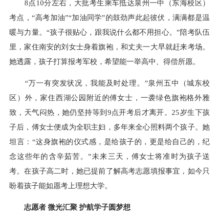
8点10分左右，大批考生乘车抵达泉州一中（东海校区）
考点，“高考加油”“加油同学”的鼓劲声此起彼伏，满满都是温
暖与力量。“孩子很贴心，跟我说什么都不用担心。”陪考队伍
里，家住南安的刘女士身着旗袍，和丈夫一大早就赶来考场。
她透露，孩子打算报考军校，希望能一举高中、得偿所愿。
“万一有突发状况，我能及时处理。”泉州五中（城东校
区）外，家住西湖公园附近的傅女士，一袭绿色旗袍格外雅
致，天气闷热，她仍坚持等到9点开考后才离开。25岁生下孩
子后，傅女士便成为全职主妇，多年来全心照料两个孩子。她
坦言：“这身旗袍的仪式感，是给孩子的，更是给自己的，纪
念这些年的含辛茹苦。”未来三天，傅女士将准时为孩子送
考。在孩子高二时，她已提前了解高考志愿填报事宜，如今只
盼着孩子能如愿考上理想大学。
志愿者 微光汇聚 护航学子圆梦想