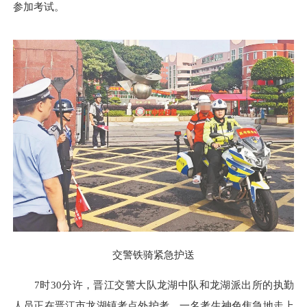
参加考试。
交警铁骑紧急护送
7时30分许，晋江交警大队龙湖中队和龙湖派出所的执勤
人员正在晋江市龙湖镇考点外护考。一名考生神色焦急地走上