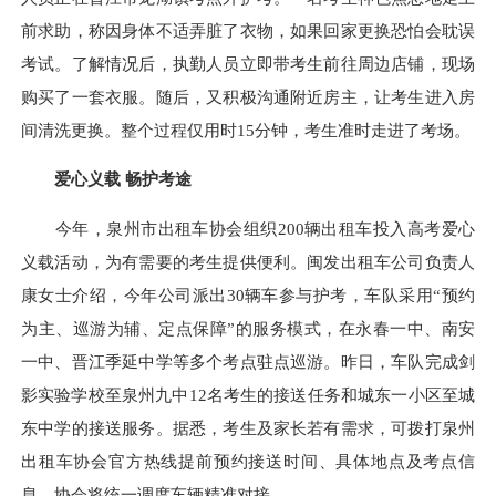
前求助，称因身体不适弄脏了衣物，如果回家更换恐怕会耽误
考试。了解情况后，执勤人员立即带考生前往周边店铺，现场
购买了一套衣服。随后，又积极沟通附近房主，让考生进入房
间清洗更换。整个过程仅用时15分钟，考生准时走进了考场。
爱心义载 畅护考途
今年，泉州市出租车协会组织200辆出租车投入高考爱心
义载活动，为有需要的考生提供便利。闽发出租车公司负责人
康女士介绍，今年公司派出30辆车参与护考，车队采用“预约
为主、巡游为辅、定点保障”的服务模式，在永春一中、南安
一中、晋江季延中学等多个考点驻点巡游。昨日，车队完成剑
影实验学校至泉州九中12名考生的接送任务和城东一小区至城
东中学的接送服务。据悉，考生及家长若有需求，可拨打泉州
出租车协会官方热线提前预约接送时间、具体地点及考点信
息，协会将统一调度车辆精准对接。