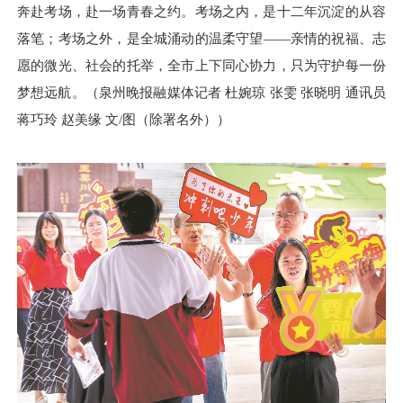
奔赴考场，赴一场青春之约。考场之内，是十二年沉淀的从容
落笔；考场之外，是全城涌动的温柔守望——亲情的祝福、志
愿的微光、社会的托举，全市上下同心协力，只为守护每一份
梦想远航。（泉州晚报融媒体记者 杜婉琼 张雯 张晓明 通讯员
蒋巧玲 赵美缘 文/图（除署名外））