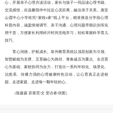
心，开展亲子心理共读活动，家长与孩子一同品读心理书籍、
交流感悟，在温馨陪伴中拉近心灵距离，融洽亲子关系。惠安
山霞中心小学依托“家校e家”线上平台，精准推送分学段心理
科普内容，涵盖情绪调节、亲子沟通、心理问题早期识别等实
用干货，方便家长利用碎片时间充电学习，轻松掌握科学育儿
技巧。
育心润德，护航成长。泉州教育系统以顶层创新为引领、
智慧赋能为支撑、五育融心为路径、青春减压为重点、全员育
心为基础、家校协同为合力，打造出一系列年轻化、场景化、
治愈系、传播力强的心理健康特色活动，让心育真正走进校
园、走进家庭、走进每一颗年轻的心。
（陈森森 苏黄霓/文 受访者/供图）