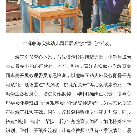
丰泽临海实验幼儿园开展以“沙”育“心”活动。
筑牢全员育心体系，首先激活校园朋辈力量，让学生成为
身边最贴心的心理伙伴。今年3月初，晋江市实验小学教育集
团率先开展心理委员专题培训，以趣味互动为班级心育骨干充
电赋能。现场通过“大风吹”“桃花朵朵开”等活泼破冰游戏，帮
助学生放松身心、增进协作默契，同时明确岗位职责，引导心
理委员化身班级“心灵观察员”和“温暖传递者”，为常态化朋辈
帮扶筑牢扎实基础。同时，该校深耕教师专业能力升级，同步
搭建“摸排—建档—帮扶—转介”完整育人闭环，细化特殊学生
识别、陪伴、干预全流程，让每位教师都具备科学识情绪、暖