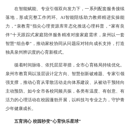
在智能赋能、专业引领双向发力下，一系列配套服务接续
落地，形成完整工作闭环。AI智能陪练助力教师精进实操能
力，“泉教育”指尖心理资源库常态化推送心理科普，“家有良
伴”十天跟踪式家庭陪伴服务精准对接家庭需求，泉州以一套
智慧“组合拳”，推动家校协同从问题应对转向成长支持，打造
独具泉州辨识度的心育新模式。
循着时间脉络、依托层层举措，全市心育格局持续优化。
泉州市教育局以顶层设计定方向、智慧创新破难题、专家引领
强支撑，推动心育从零散活动走向体系建设、从被动干预转向
主动预防。如今全市各校同频共振，各类有温度、有创意、有
活力的心理活动在校园蓬勃开展，以科技与专业之力，守护青
少年健康成长。
五育润心 校园秒变“心育快乐星球”