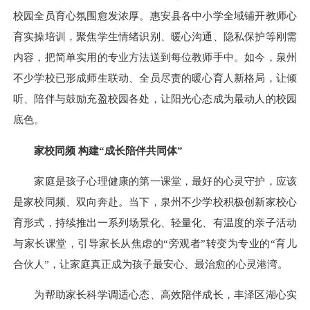
校园全员育心氛围愈发浓厚。惠安县各中小学全域铺开教师心
育实操培训，聚焦学生情绪识别、暖心沟通、隐私保护等刚需
内容，把简单实用的专业方法送到每位教师手中。如今，泉州
不少学校已形成师生联动、全员尽责的暖心育人新格局，让倾
听、陪伴与鼓励充盈校园各处，让阳光心态成为最动人的校园
底色。
家校同频 构建“成长陪伴共同体”
家庭是孩子心理健康的第一课堂，最好的心灵守护，应该
是家校同频、双向奔赴。当下，泉州不少学校积极创新家校心
育形式，持续推出一系列场景化、轻量化、有温度的亲子活动
与家长课堂，引导家长从焦虑的“旁观者”转变为专业的“育儿
合伙人”，让家庭真正成为孩子最安心、最治愈的心灵港湾。
为帮助家长科学调适心态、高效陪伴成长，丰泽区湖心实