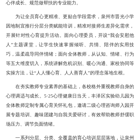
心伴成长、规范做帮扶的专业能力。
为让全员育心更精准、更贴合学段需求，泉州市晋光小学
因地制宜推行分层分类赋能培训，精准对接师生差异化需求，
开展针对性心育提升活动。面向心理委员，开设“我会安慰他
人”主题课堂，让学生快速掌握倾听、共情、陪伴的实用技
巧，温柔疏导同伴情绪；面向全体教师，从认知、情绪、行为
等五大维度切入，系统讲解危机识别、暖心沟通、家校协同等
实操方法，让“人人懂心育、人人善育人”的理念落地生根。
在夯实教师专业素养的基础上，各校格外重视教师自身的
心理调适与成长。5·25心理健康日当天，丰泽区实验幼儿园为
全体教师定制专属心育关怀礼包，邀请二级心理咨询师入园开
展专题培训、趣味团建与自我关爱研讨，有效帮助教师舒缓职
场压力、调节负面情绪。
一系列分层、分类、全覆盖的育心培训层层落地，让泉州