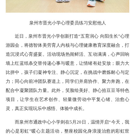
泉州市晋光小学心理委员练习安慰他人
近日，泉州市晋光小学创新打造“五育润心 向阳生长”心理
游园会，将德智体美劳育人内核与心理健康教育深度融合，打
造沉浸式心育盛宴。活动现场热闹鲜活、互动满满，心声回响
墙上红蓝纸条交替传递心事与暖意，让情绪有处安放；眼力大
比拼中，孩子们凝神专注、静心沉淀，在挑战中磨炼耐心与定
力；同心向前冲团队赛道上，同学们并肩协作、聚力奔跑，在
配合中凝聚团队力量。此外，笑脸绘美好、静心拾豆豆等特色
项目，让学生在艺术创作、轻量微劳动中平复心绪、治愈心
灵，真正实现玩乐中感悟、体验中成长。
而泉州市通政中心小学则在5月20日，温情开启“今天，我
的心是彩虹”暖心主题活动，整座校园化身浪漫治愈的彩虹世