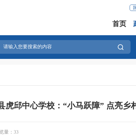
首页
县虎邱中心学校：“小马跃障” 点亮乡
览量：
33