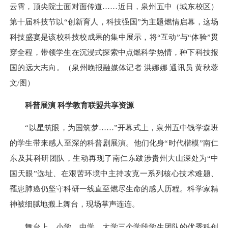
云霄，顶尖院士面对面传道……近日，泉州五中（城东校区）
第十届科技节以“创新育人，科技强国”为主题燃情启幕，这场
科技盛宴是该校科技校成果的集中展示，将“互动”与“体验”贯
穿全程，带领学生在沉浸式探索中点燃科学热情，种下科技报
国的远大志向。（泉州晚报融媒体记者 洪娜娜 通讯员 黄秋蓉
文/图）
科普展演 科学教育联盟共享资源
“以星筑眼，为国筑梦……”开幕式上，泉州五中钱学森班
的学生带来感人至深的科普剧展演。他们化身“时代楷模”南仁
东及其科研团队，生动再现了南仁东跋涉贵州大山深处为“中
国天眼”选址、在艰苦环境中主持攻克一系列核心技术难题、
罹患肺癌仍坚守科研一线直至燃尽生命的感人历程。科学家精
神被细腻地搬上舞台，现场掌声连连。
舞台上，小学、中学、大学三个学段学生团队的优秀科创