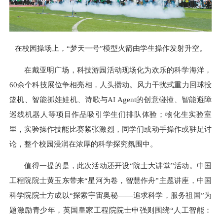
在校园操场上，“梦天一号”模型火箭由学生操作发射升空。
在戴亚明广场，科技游园活动现场化为欢乐的科学海洋，
60余个科技展位争相亮相，人头攒动。风力干扰式重力回球投
篮机、智能抓娃娃机、诗歌与AI Agent的创意碰撞、智能避障
巡线机器人等项目作品吸引学生们排队体验；物化生实验室
里，实验操作技能比赛紧张激烈，同学们或动手操作或驻足讨
论，整个校园浸润在浓厚的科学探究氛围中。
值得一提的是，此次活动还开设“院士大讲堂”活动。中国
工程院院士黄玉东带来“星河为卷，智慧作舟”主题讲座，中国
科学院院士方成以“探索宇宙奥秘——追求科学，服务祖国”为
题激励青少年，英国皇家工程院院士申强则围绕“人工智能：