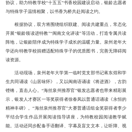
协议，助力特教学校“十五五”书香校园建设启动，银龄志愿者
与特殊学子温情相聚，以书香为桥共赴阅读之约。
根据协议，双方将围绕组织联建、阅读共建重点，常态化
开展“银龄领读进特教”“闽南文化讲读”等活动，打造专属共读
阵地，让银龄陪伴成为特殊学子成长的温暖力量。泉州老年大
学还向特教学校捐赠适配特殊学子的优质图书，完善无障碍阅
读资源。
活动现场，泉州老年大学第一临时党支部书记蒋东煌和学
生共同诵读《山居咏怀》，又以闽南语诵读《将进酒》，古韵
铿锵，直击人心。“海丝泉州推荐官”银发志愿者也带来精彩展
示，银发人才赛区一等奖获得者徐春凤以普通话诵读《永恒的
精神丰碑》。“海丝泉州推荐官”大赛普通话组金奖获得者李少
平结合学生作品开展阅读指导讲座，为特教校园阅读教学赋
能。活动还同步配备手语翻译、字幕及盲文文本，让听障、视