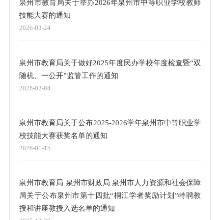
泉州市教育局关于举办2026年泉州市中等职业学校教师
技能大赛的通知
2026-03-24
泉州市教育局关于做好2025年度民办学校年度检查暨“双
随机、一公开”监管工作的通知
2026-02-04
泉州市教育局关于公布2025-2026学年泉州市中等职业学
校技能大赛获奖名单的通知
2026-01-15
泉州市教育局 泉州市财政局 泉州市人力资源和社会保障
局关于公布泉州市第十四批“桐江学者奖励计划”特聘教
授和讲座教授入选名单的通知