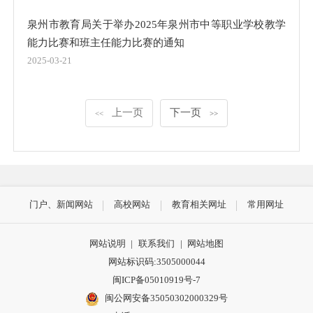
泉州市教育局关于举办2025年泉州市中等职业学校教学
能力比赛和班主任能力比赛的通知
2025-03-21
上一页
下一页
<<
>>
门户、新闻网站
高校网站
教育相关网址
常用网址
网站说明
|
联系我们
|
网站地图
网站标识码:3505000044
闽ICP备05010919号-7
闽公网安备35050302000329号