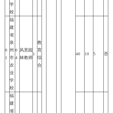
学
校
福
建
省
泉
教
0
州
0
风景园
育
1
40
10
5
否
1
市
4
林教师
综
农
合
业
学
校
福
建
省