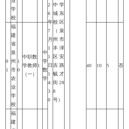
业
2
中学
学
6
城东
校
年
校区
福
7
（泉
建
月
州市
省
1
丰泽
泉
中
1
区安
中职数
0
州
1
学
日
吉路
学教师
1
40
10
5
否
1
市
0
数
1
毓才
（一）
农
学
4:
街28
业
3
8
学
0
号）
校
福
建