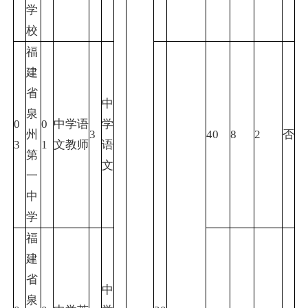
学
校
福
建
省
中
泉
0
0
中学语
学
州
3
40
8
2
否
3
1
文教师
语
第
文
一
中
学
福
建
省
中
泉