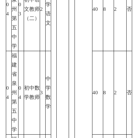
0
0
学
州
文教师
2
40
8
2
否
4
3
语
第
（二）
文
五
中
学
福
建
省
中
泉
0
0
初中数
学
州
3
40
8
2
否
4
4
学教师
数
第
学
五
中
学