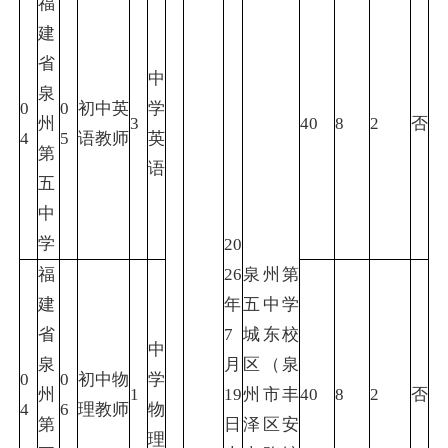
福
建
省
中
泉
0
0
初中英
学
州
3
40
8
2
否
4
5
语教师
英
第
语
五
中
学
20
福
26
泉州第
建
年
五中学
省
7
城东校
中
泉
月
区（泉
0
0
初中物
学
州
1
19
州市丰
40
8
2
否
4
6
理教师
物
第
日
泽区安
理