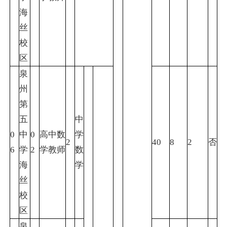
海
丝
校
区
泉
州
第
五
中
0
中
0
高中数
学
2
40
8
2
否
6
学
2
学教师
数
海
学
丝
校
区
泉