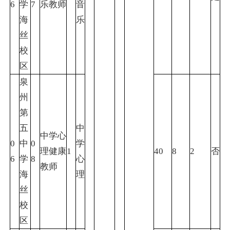
6
学
7
乐教师
音
海
乐
丝
校
区
泉
州
第
五
中
中学心
0
中
0
学
理健康
1
40
8
2
否
6
学
8
心
教师
海
理
丝
校
区