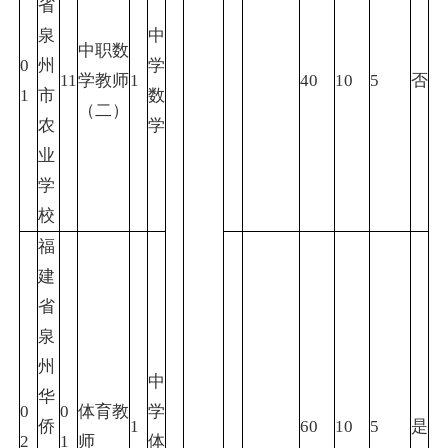
省
泉
中
中职数
0
州
学
11
学教师
1
40
10
5
否
1
市
数
（二）
农
学
业
学
校
福
建
省
泉
州
中
华
0
0
体育教
学
侨
1
60
10
5
是
2
1
师
体