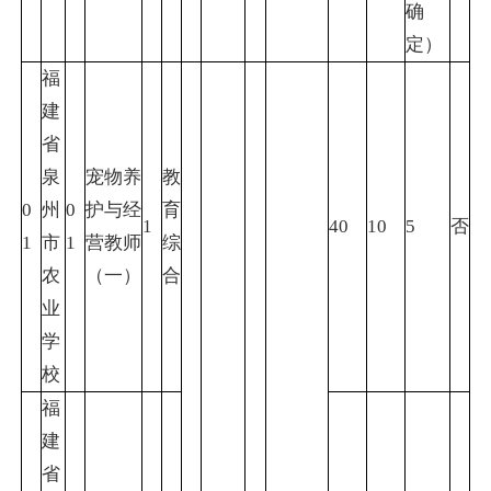
确
定）
福
建
省
泉
宠物养
教
0
州
0
护与经
育
1
40
10
5
否
1
市
1
营教师
综
农
（一）
合
业
学
校
福
建
省