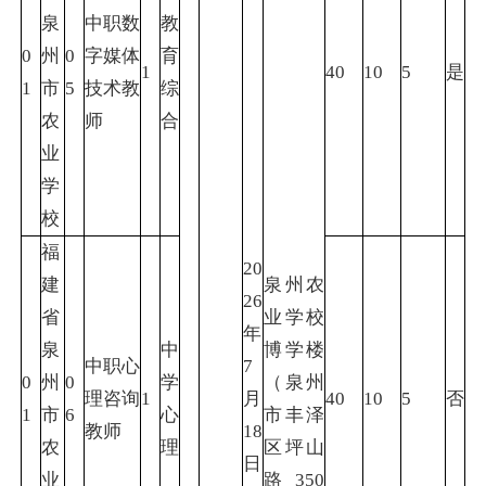
泉
中职数
教
0
州
0
字媒体
育
1
40
10
5
是
1
市
5
技术教
综
农
师
合
业
学
校
福
20
建
泉州农
26
省
业学校
年
泉
中
博学楼
中职心
7
0
州
0
学
（泉州
理咨询
1
月
40
10
5
否
1
市
6
心
市丰泽
教师
18
农
理
区坪山
日
业
路350