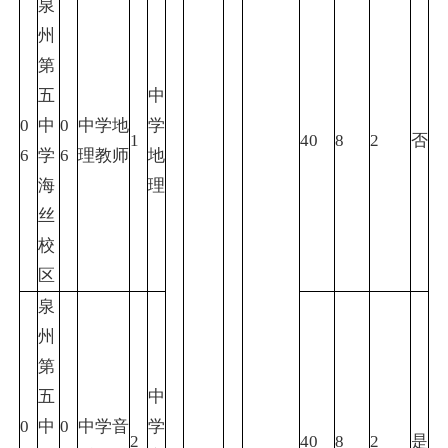
泉
州
第
五
中
0
中
0
中学地
学
1
40
8
2
否
6
学
6
理教师
地
海
理
丝
校
区
泉
州
第
五
中
0
中
0
中学音
学
2
40
8
2
是