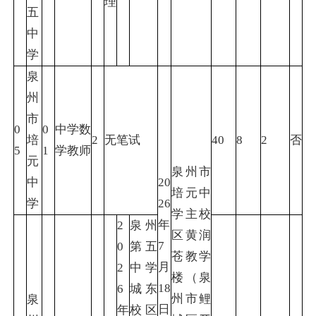
理
五
中
学
泉
州
市
0
0
中学数
培
2
无笔试
40
8
2
否
5
1
学教师
元
泉州市
中
20
培元中
学
26
学主校
年
2
泉州
区黄润
7
0
第五
苍教学
月
2
中学
楼（泉
18
6
城东
州市鲤
泉
日
年
校区