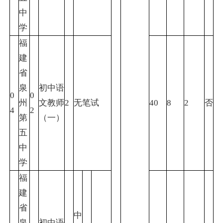
中
学
福
建
省
泉
初中语
0
0
州
文教师
2
无笔试
40
8
2
否
4
2
第
（一）
五
中
学
福
建
省
中
泉
初中语