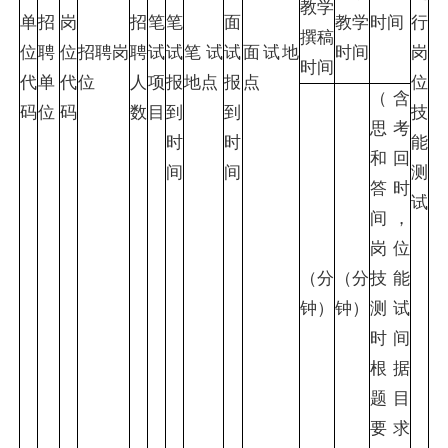
教学
单
招
岗
招
笔
笔
面
教学
时间
行
撰稿
位
聘
位
招聘岗
聘
试
试
笔试
试
面试地
时间
岗
时间
代
单
代
位
人
项
报
地点
报
点
位
（含
码
位
码
数
目
到
到
技
思考
时
时
能
和回
间
间
测
答时
试
间，
岗位
（分
（分
技能
钟）
钟）
测试
时间
根据
题目
要求