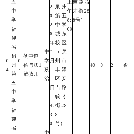
五
上
吉路毓
2
泉州
中
午
才街28
0
第五
学
8:
8号）
2
中学
00
福
6
城东
建
年
校区
省
中
7
（泉
泉
初中道
0
0
学
月
州市
州
德与法
1
40
8
2
否
4
7
政
1
丰泽
第
治教师
治
1
区安
五
日
吉路
中
1
毓才
学
4:
街28
福
3
8
建
0
号）
省
中