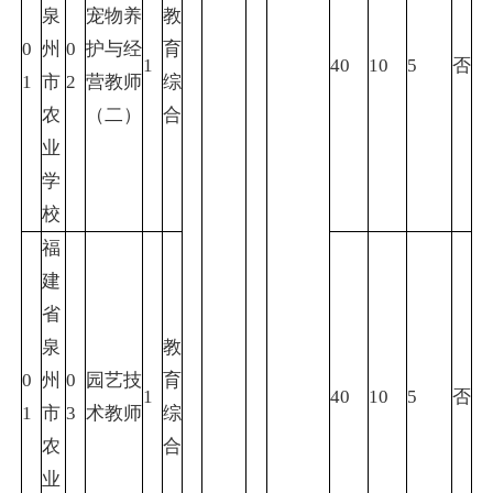
泉
宠物养
教
0
州
0
护与经
育
1
40
10
5
否
1
市
2
营教师
综
农
（二）
合
业
学
校
福
建
省
泉
教
0
州
0
园艺技
育
1
40
10
5
否
1
市
3
术教师
综
农
合
业