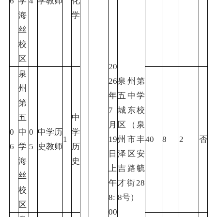
6
学
4
学教师
化
海
学
丝
校
区
20
泉
26
泉州第
州
年
五中学
第
7
城东校
五
中
月
区（泉
0
中
0
中学历
学
1
19
州市丰
40
8
2
否
6
学
5
史教师
历
日
泽区安
海
史
上
吉路毓
丝
午
才街28
校
8:
8号）
区
00