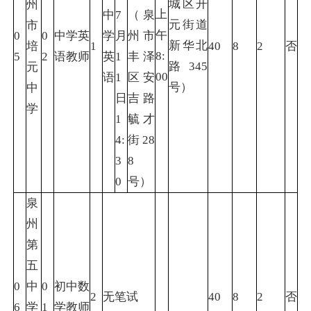
城区开
州
上
中
7
（泉
元街道
市
午
0
0
中学英
学
月
州市
新华北
培
1
40
8
2
否
8:
5
2
语教师
英
1
丰泽
路345
元
00
语
1
区安
号）
中
日
吉路
学
1
毓才
4:
街28
3
8
0
号）
泉
州
第
五
0
中
0
初中数
2
无笔试
40
8
2
否
6
学
1
学教师