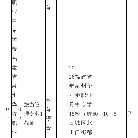
职
育
业
中
专
学
校
福
建
20
省
26
福建省
泉
年
泉州华
州
7
侨职业
教
华
旅游管
月
中专学
0
0
育
侨
理专业
1
18
校（鲤
60
10
5
是
2
2
综
职
教师
日
城区北
合
业
上
门街都