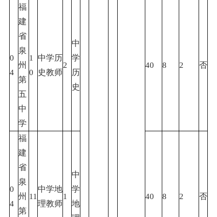
福
建
省
中
泉
0
1
中学历
学
州
2
40
8
2
否
4
0
史教师
历
第
史
五
中
学
福
建
省
中
泉
0
中学地
学
州
11
1
40
8
2
否
4
理教师
地
第