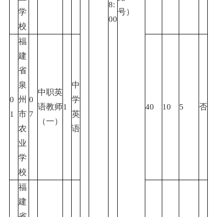
8:
学
号）
00
校
福
建
省
泉
中
中职英
0
州
0
学
语教师
1
40
10
5
否
1
市
7
英
（一）
农
语
业
学
校
福
建
省