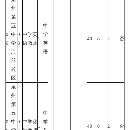
州
第
五
中
0
中
0
中学英
学
1
40
8
2
否
6
学
3
语教师
英
海
语
丝
校
区
泉
州
第
五
中
0
中
0
中学化
学
1
40
8
2
否