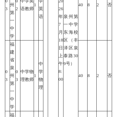
0
0
中学英
学
20
州
1
40
8
2
否
3
2
语教师
英
26
第
语
年
泉州第
一
7
一中学
中
月
东海校
学
18
区（丰
福
日
泽区泉
建
上
泰路30
省
午
9号）
中
泉
8:
0
0
中学物
学
州
1
40
8
2
否
00
3
3
理教师
物
第
理
一
中
学
福