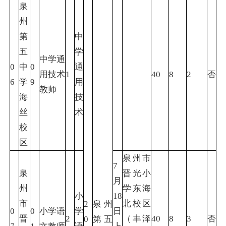
泉
州
第
中
五
学
中学通
0
中
0
通
用技术
1
40
8
2
否
6
学
9
用
教师
海
技
丝
术
校
区
泉州市
7
泉
晋光小
月
州
学东海
小
18
市
北校区
2
泉州
0
0
小学语
学
日
晋
2
（丰泽
40
8
3
否
0
第五