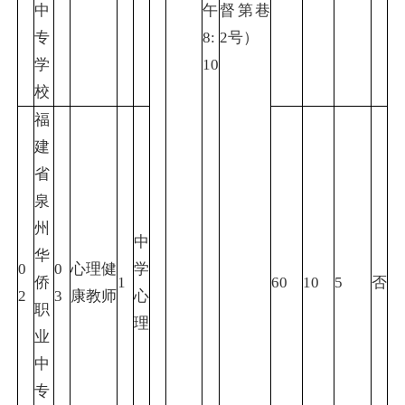
中
午
督第巷
专
8:
2号）
学
10
校
福
建
省
泉
州
中
华
0
0
心理健
学
侨
1
60
10
5
否
2
3
康教师
心
职
理
业
中
专