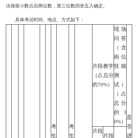
法保留小数点后两位数，第三位数四舍五入确定。
具体考试时间、地点、方式如下：
现场
问答
（含
岗位
片段教学
技能
（占总分
测
的70%）
试）
（占
总分
的3
是
0%）
考
考
否
片段
生
生
片段
进