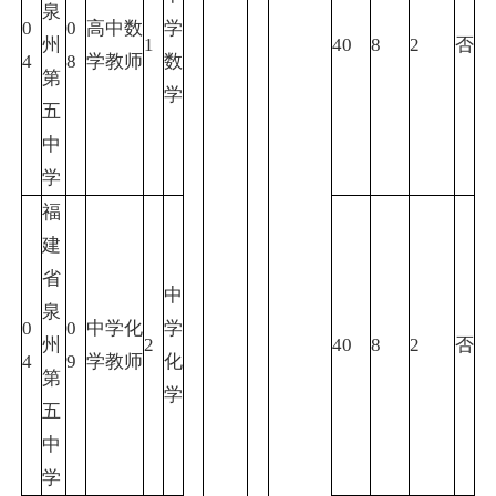
泉
0
0
高中数
学
州
1
40
8
2
否
4
8
学教师
数
第
学
五
中
学
福
建
省
中
泉
0
0
中学化
学
州
2
40
8
2
否
4
9
学教师
化
第
学
五
中
学