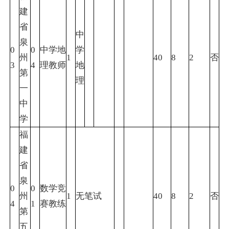
建
省
中
泉
0
0
中学地
学
州
1
40
8
2
否
3
4
理教师
地
第
理
一
中
学
福
建
省
泉
0
0
数学竞
州
1
无笔试
40
8
2
否
4
1
赛教练
第
五