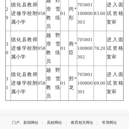
越野
德化县教师
705801
进入面
2
滑雪
尚*
进修学校附
058
01
100800
83.60
试资格
9
教练
彤
属小学
303
复审
员
越野
德化县教师
705801
进入面
3
滑雪
商*
进修学校附
058
01
100800
78.20
试资格
0
教练
臣
属小学
302
复审
员
越野
德化县教师
705801
进入面
3
滑雪
邢*
进修学校附
058
01
100800
69.00
试资格
1
教练
龙
属小学
301
复审
员
门户、新闻网站
高校网站
教育相关网址
常用网址