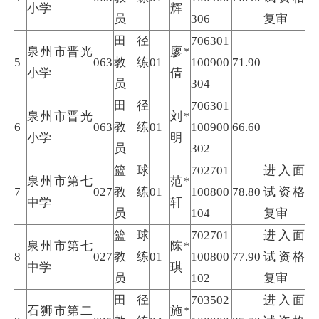
小学
辉
员
306
复审
田径
706301
泉州市晋光
廖*
5
063
教练
01
100900
71.90
小学
倩
员
304
田径
706301
泉州市晋光
刘*
6
063
教练
01
100900
66.60
小学
明
员
302
篮球
702701
进入面
泉州市第七
范*
7
027
教练
01
100800
78.80
试资格
中学
轩
员
104
复审
篮球
702701
进入面
泉州市第七
陈*
8
027
教练
01
100800
77.90
试资格
中学
琪
员
102
复审
田径
703502
进入面
石狮市第二
施*