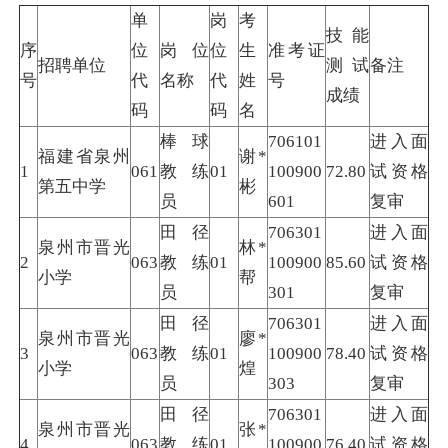
单
岗
考
技能
序
位
岗位
位
生
准考证
招聘单位
测试
备注
号
代
名称
代
姓
号
成绩
码
码
名
棒球
706101
进入面
福建省泉州
谢*
1
061
教练
01
100900
72.80
试资格
第五中学
彬
员
601
复审
田径
706301
进入面
泉州市晋光
林*
2
063
教练
01
100900
85.60
试资格
小学
帮
员
301
复审
田径
706301
进入面
泉州市晋光
廖*
3
063
教练
01
100900
78.40
试资格
小学
煌
员
303
复审
田径
706301
进入面
泉州市晋光
张*
4
063
教练
01
100900
76.40
试资格