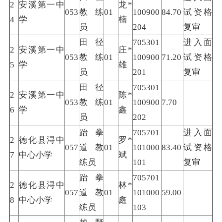
2
安溪第一中
龙*
053
教练
01
100900
84.70
试资格
4
学
楠
员
204
复审
田径
705301
进入面
2
安溪第一中
庄*
053
教练
01
100900
71.20
试资格
5
学
雄
员
201
复审
田径
705301
2
安溪第一中
陈*
053
教练
01
100900
7.70
6
学
鑫
员
202
跆拳
705701
进入面
2
德化县浔中
罗*
057
道教
01
101000
83.40
试资格
7
中心小学
斌
练员
101
复审
跆拳
705701
2
德化县浔中
林*
057
道教
01
101000
59.00
8
中心小学
鑫
练员
103