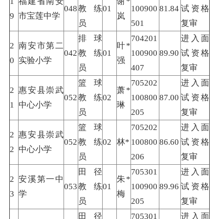
1
福建省南安
谢*
048
教练
01
100900
81.84
试资格
9
市宝莲中学
岚
员
501
复审
排球
704201
进入面
2
南安市第二
叶*
042
教练
01
100900
89.90
试资格
0
实验小学
强
员
407
复审
篮球
705202
进入面
2
惠安县崇武
萧*
052
教练
02
100800
87.00
试资格
1
中心小学
琳
员
205
复审
篮球
705202
进入面
2
惠安县崇武
052
教练
02
林*
100800
86.60
试资格
2
中心小学
员
206
复审
田径
705301
进入面
2
安溪第一中
朱*
053
教练
01
100900
89.96
试资格
3
学
梅
员
205
复审
田径
705301
进入面