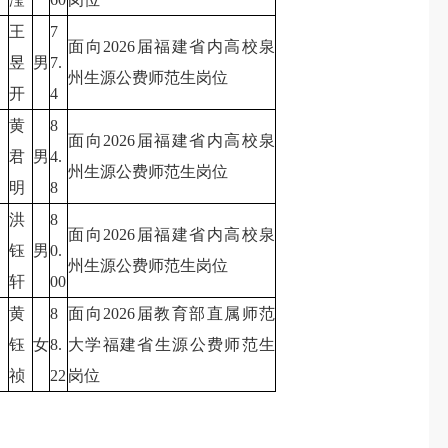
王
7
面向2026届福建省内高校泉
昱
男
7.
州生源公费师范生岗位
开
4
黄
8
面向2026届福建省内高校泉
君
男
4.
州生源公费师范生岗位
明
8
洪
8
面向2026届福建省内高校泉
钰
男
0.
州生源公费师范生岗位
轩
00
黄
8
面向2026届教育部直属师范
钰
女
8.
大学福建省生源公费师范生
祯
22
岗位