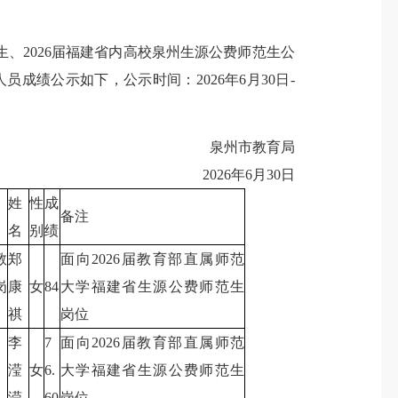
、2026届福建省内高校泉州生源公费师范生公
成绩公示如下，公示时间：2026年6月30日-
泉州市教育局
2026年6月30日
姓
性
成
备注
名
别
绩
教
郑
面向2026届教育部直属师范
岗
康
女
84
大学福建省生源公费师范生
祺
岗位
李
7
面向2026届教育部直属师范
滢
女
6.
大学福建省生源公费师范生
滢
60
岗位