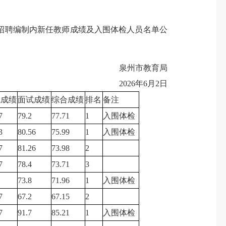
校招聘编制内新任教师成绩及入围体检人员名单公
泉州市教育局
2026年6月2日
试成绩
面试成绩
综合成绩
排名
备注
7
79.2
77.71
1
入围体检
3
80.56
75.99
1
入围体检
7
81.26
73.98
2
7
78.4
73.71
3
73.8
71.96
1
入围体检
7
67.2
67.15
2
7
91.7
85.21
1
入围体检