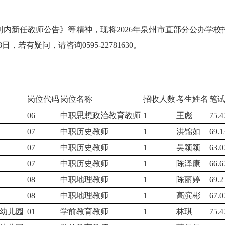
内新任教师公告》等精神，现将2026年泉州市直部分公办学
日，若有疑问，请咨询0595-22781630。
岗位代码
岗位名称
招收人数
考生姓名
笔
06
中职思想政治教育教师
1
王彪
75.4
07
中职历史教师
1
洪锦如
69.1
07
中职历史教师
1
吴颖颖
63.0
07
中职历史教师
1
陈泽康
66.6
08
中职地理教师
1
陈丽婷
69.2
08
中职地理教师
1
高滨彬
67.0
幼儿园
01
学前教育教师
1
林琪
75.4