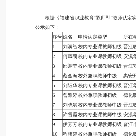
根据《福建省职业教育“双师型”教师认定实施
公示如下：
序号
姓名
申请认定类型
所在
1
刘润智
校内专业课教师初级
晋江
2
何凤菊
校内专业课教师初级
安溪
3
邱迎莹
校内专业课教师初级
晋江
4
蔡金海
校外兼职教师中级
惠安
5
刘钰华
校内专业课教师初级
晋江
6
曾雅婷
校外兼职教师初级
德化
7
刘晓斌
校内专业课教师中级
晋江
8
许雪霞
校内专业课教师中级
安溪
9
伊芳芳
校内专业课教师初级
晋江
10
程玮婷
校外兼职教师初级
德化