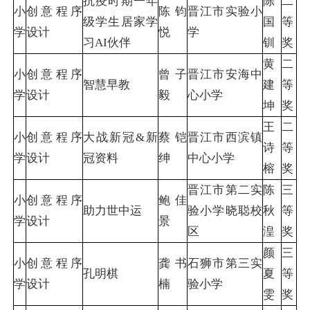
抗疫时期一年
陈
二
小
创意程序
陈钧
晋江市实验小
级学生居家学
国
等
学
设计
悦
学
习AI伙伴
钏
奖
黄
二
小
创意程序
曾子
晋江市安海中
智慧早教
建
等
学
设计
毅
心小学
坤
奖
王
二
小
创意程序
大战新冠&新
蔡铠
晋江市西滨镇
诗
等
学
设计
冠资料
绅
中心小学
榕
奖
晋江市第二实
陈
三
小
创意程序
鲍佳
助力世中运
验小学晓聪校
秋
等
学
设计
景
区
湟
奖
颜
三
小
创意程序
龚书
石狮市第三实
孔明棋
夏
等
学
设计
楠
验小学
雯
奖