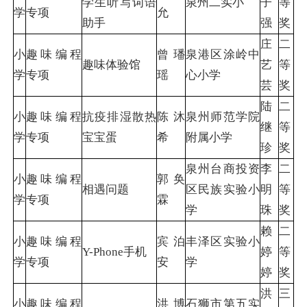
学生听写词语
泉州二实小
子
等
学
专项
允
助手
强
奖
庄
二
小
趣味编程
曾璠
泉港区涂岭中
趣味体验馆
艺
等
学
专项
瑶
心小学
芸
奖
陆
二
小
趣味编程
抗疫排湿散热
陈沐
泉州师范学院
继
等
学
专项
宝宝蛋
希
附属小学
珍
奖
泉州台商投资
李
二
小
趣味编程
郭奂
相遇问题
区民族实验小
明
等
学
专项
霖
学
珠
奖
赖
二
小
趣味编程
宾泊
丰泽区实验小
Y-Phone手机
婷
等
学
专项
安
学
婷
奖
洪
三
小
趣味编程
洪博
石狮市第五实