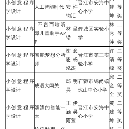
小
创意程序
晋江市安海中
人工智能时代
安 许
建
等
学
设计
心小学
钧汇
坤
奖
“不言而喻听
林
二
小
创意程序
林呈
鲤城区实验小
障儿童助手AP
秀
等
学
设计
锴
学
P
萍
奖
谢念
许
二
小
创意程序
智能梦想分析
晋江市第三实
恩 杨
清
等
学
设计
师
验小学
泓杰
峰
奖
邱
二
小
创意程序
邱明
石狮市锦尚镇
成语大闯关
金
等
学
设计
昊
琼山中心小学
全
奖
王伊
黄
二
小
创意程序
溜溜的智能一
晋江市安海中
涵 吴
建
等
学
设计
天
心小学
雨萱
坤
奖