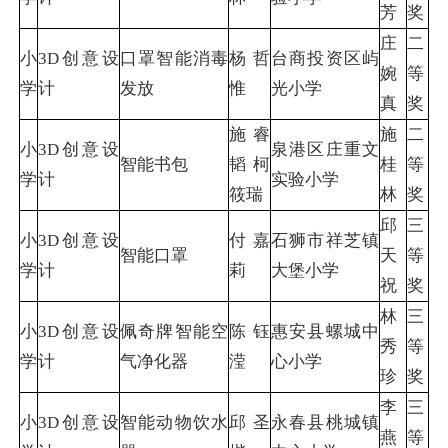
芳
奖
庄
二
小
3D创意设
口罩智能消毒
杨哲
台商投资区屿
婉
等
学
计
发放
惟
光小学
真
奖
施睿
施
二
小
3D创意设
泉港区庄重文
智能书包
韬 柯
桂
等
学
计
实验小学
筱瑞
林
奖
邱
三
小
3D创意设
付嘉
石狮市祥芝镇
智能口罩
天
等
学
计
莉
大堡小学
祝
奖
林
三
小
3D创意设
佩奇牌智能空
陈钰
惠安县螺城中
秀
等
学
计
气净化器
滢
心小学
珍
奖
李
三
小
3D创意设
智能动物饮水
邱圣
永春县桃城镇
燕
等