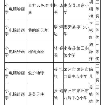
胡
三
小
喜挂云帆奔小
柯彥
惠安县瑞东小
电脑绘画
细
等
学
康
淞
学
梅
奖
李
三
小
康煌
惠安县墩北小
电脑绘画
我的航天梦
彬
等
学
达
学
红
奖
施
三
小
林睿
永春县第三实
电脑绘画
植物插座
静
等
学
涵
验小学
萍
奖
三
小
赖恬
泉州市泉州市
陈
电脑绘画
爱护地球
等
学
歆
西隅中心小学
凡
奖
苏
三
小
张靖
泉州市泉州市
电脑绘画
最美天使
毓
等
学
涵
西隅中心小学
婧
奖