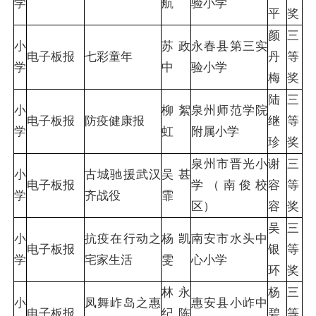
学
航
验小学
平
奖
颜
三
小
苏政
永春县第三实
电子板报
七彩童年
丹
等
学
中
验小学
梅
奖
陆
三
小
柳絮
泉州师范学院
电子板报
防疫健康报
继
等
学
虹
附属小学
珍
奖
泉州市晋光小
谢
三
小
古城驰援武汉
吴甚
电子板报
学（南俊校
容
等
学
齐战役
霏
区）
容
奖
吴
三
小
抗疫在行动之
杨凯
南安市水头中
电子板报
银
等
学
宅家生活
雯
心小学
环
奖
林永
杨
三
小
凤舞岞岛之惠
惠安县小岞中
电子板报
纪 陈
碧
等