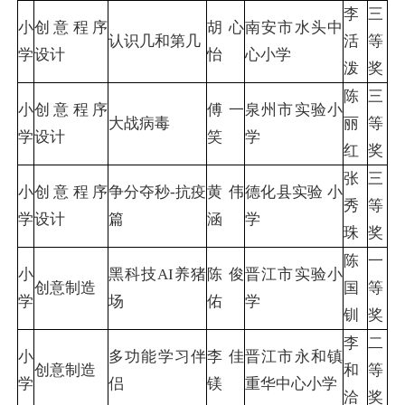
李
三
小
创意程序
胡心
南安市水头中
认识几和第几
活
等
学
设计
怡
心小学
泼
奖
陈
三
小
创意程序
傅一
泉州市实验小
大战病毒
丽
等
学
设计
笑
学
红
奖
张
三
小
创意程序
争分夺秒-抗疫
黄伟
德化县实验 小
秀
等
学
设计
篇
涵
学
珠
奖
陈
一
小
黑科技AI养猪
陈俊
晋江市实验小
创意制造
国
等
学
场
佑
学
钏
奖
李
二
小
多功能学习伴
李佳
晋江市永和镇
创意制造
和
等
学
侣
镁
重华中心小学
洽
奖