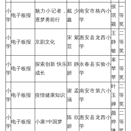
侯
一
小
魅力小记者，
戴少
南安市格内小
电子板报
琪
等
学
逐梦勇前行
鑫
学
颖
奖
王
二
小
宋紫
惠安县龙西小
电子板报
京剧文化
静
等
学
芸
学
敏
奖
辜
一
小
探索创新 快乐
郑静
永春县实验小
电子板报
苹
等
学
成长
妍
学
苹
奖
叶
二
小
谢孟
南安市第六小
电子板报
疫情健康知识
玉
等
学
涵
学
婵
奖
颜
二
小
陈欣
惠安县龙西小
电子板报
小康?中国梦
烨
等
学
妍
学
琳
奖