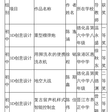
组
作者
导
获
项目
作品名称
所在学校
别
姓名
教
奖
师
德化县第
温
一
初
陈逸
3D创意设计
重型榴弹炮
六中学八
永
等
中
涵
年级
盛
奖
徐
一
初
用脚洗衣的便携
徐铭
泉港区惠
3D创意设计
秋
等
中
洗衣机
程
华中学
东
奖
德化县第
黄
二
初
陈期
3D创意设计
地空大战
六中学八
德
等
中
鑫
年级
渊
奖
曾
二
初
复古留声机样式
陈佳
晋江市养
3D创意设计
达
等
中
智能控制盒
伟
正中学
颖
奖