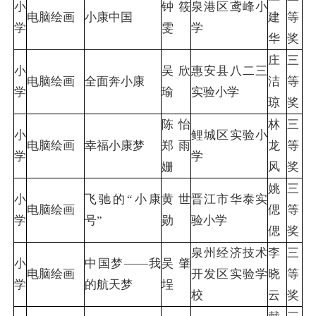
小
钟筱
泉港区鸢峰小
电脑绘画
小康中国
建
等
学
雯
学
华
奖
庄
三
小
吴欣
惠安县八二三
电脑绘画
全面奔小康
洁
等
学
瑜
实验小学
琼
奖
陈怡
林
三
小
鲤城区实验小
电脑绘画
幸福小康梦
郑雨
龙
等
学
学
姗
风
奖
姚
三
小
飞驰的“小康
黄世
晋江市华泰实
电脑绘画
偲
等
学
号”
勋
验小学
偲
奖
泉州经济技术
李
三
小
中国梦——我
吴肇
电脑绘画
开发区实验学
晓
等
学
的航天梦
埕
校
云
奖