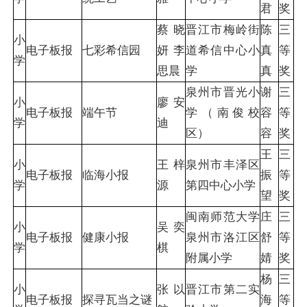
君
奖
蔡晓
晋江市梅岭街
陈
三
小
电子板报
七彩希信园
妍 李
道希信中心小
真
等
学
思晨
学
真
奖
泉州市晋光小
谢
三
小
廖安
电子板报
端午节
学（南俊校
容
等
学
迪
区）
容
奖
王
三
小
王梓
泉州市丰泽区
电子板报
临海小报
振
等
学
源
第四中心小学
望
奖
闽南师范大学
庄
三
小
吴奕
电子板报
健康小报
泉州市洛江区
舒
等
学
棋
附属小学
婧
奖
杨
三
小
张以
晋江市第二实
电子板报
探寻瓦当之谜
海
等