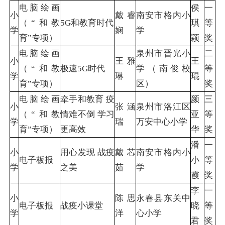
电脑绘画
侯
一
小
戴睿
南安市格内小
（“和教
5G和教育时代
琪
等
学
娴
学
育”专项）
颖
奖
电脑绘画
泉州市晋光小
二
小
王雅
王
（“和教
极速5G时代
学（南俊校
等
学
琳
琨
育”专项）
区）
奖
电脑绘画
牵手和教育 疫
颜
三
小
张涵
泉州市洛江区
（“和教
情难不倒 学习
亚
等
学
瑞
万安中心小学
育”专项）
更高效
华
奖
潘
一
小
用心发现 战疫
戴芯
南安市格内小
电子板报
小
等
学
之美
茹
学
霞
奖
李
一
小
陈思
永春县东关中
电子板报
战疫小课堂
晓
等
学
洋
心小学
君
奖