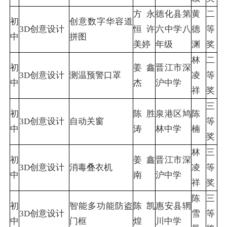
方永
德化县第
黄
二
初
创意数字华容道
3D创意设计
恒 许
六中学八
德
等
中
拼图
美婷
年级
渊
奖
林
二
初
姜鑫
晋江市深
3D创意设计
测温预警口罩
凌
等
中
杰
沪中学
祥
奖
三
初
陈胜
泉港区鸠
陈
3D创意设计
自动关窗
等
中
涛
林中学
楠
奖
林
三
初
姜鑫
晋江市深
3D创意设计
消毒叠衣机
凌
等
中
南
沪中学
祥
奖
陈
三
初
智能多功能防盗
陈凯
惠安县辋
3D创意设计
雪
等
中
门框
煌
川中学