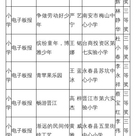
辉
奖
林
三
小
争做劳动好少
严艺
南安市梅山中
电子板报
静
等
学
年
宁
心小学
华
奖
杜
三
小
缤纷童年，博
王铭
台商投资区第
电子板报
小
等
学
雅少年
娜
七实验小学
春
奖
李
三
小
王蓝
永春县苏坑中
电子板报
青苹果乐园
永
等
学
冰
心小学
祥
奖
蔡
三
小
高梓
晋江市第六实
电子板报
畅游晋江
宝
等
学
杰
验小学
红
奖
李
三
小
渐远的民间传
黄威
永春县五里街
电子板报
伟
等
学
统工艺
雅
中心小学