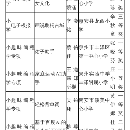
学
女文化
心小学
境涵
珍
奖
辛
三
小
辛奕
惠安县龙西小
电子板报
画说刺桐古城
秋
等
学
铭
学
童
奖
张
一
小
趣味编程
蔡佑
泉州市丰泽区
佑子助手
晓
等
学
专项
佳
第一中心小学
芬
奖
王瀚
庄
一
小
趣味编程
家庭运动AI助
泉州实验中学
霖 郑
小
等
学
专项
手
丰泽附属小学
昕樾
明
奖
黄
一
小
趣味编程
吴铂
南安市溪美中
轻松背单词
伊
等
学
专项
翔
心小学
娜
奖
基于百度AI的
杜
二
小
趣味编程
柳尊