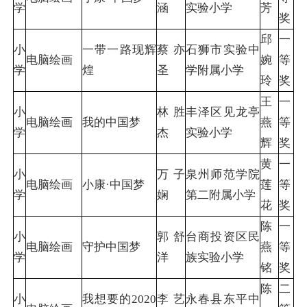
学
涵
实验小学
芳
奖
邱
一
小
一带一路现辉
蔡亦
石狮市实验中
电脑绘画
婉
等
学
煌
圣
学附属小学
玲
奖
王
一
小
林胜
丰泽区见龙亭
电脑绘画
我的中国梦
燕
等
学
杰
实验小学
辉
奖
黄
一
小
万子
泉州师范学院
电脑绘画
小康·中国梦
莲
等
学
娴
第二附属小学
花
奖
陈
一
小
郭舒
台商投资区民
电脑绘画
守护中国梦
燕
等
学
洋
族实验小学
铭
奖
陈
二
小
我想要的2020
李艺
永春县东平中