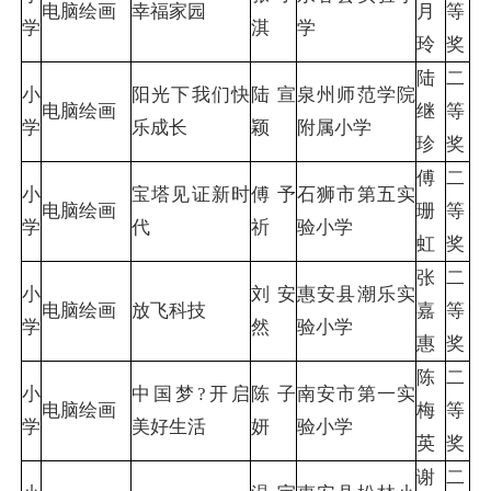
电脑绘画
幸福家园
月
等
学
淇
学
玲
奖
陆
二
小
阳光下我们快
陆宣
泉州师范学院
电脑绘画
继
等
学
乐成长
颖
附属小学
珍
奖
傅
二
小
宝塔见证新时
傅予
石狮市第五实
电脑绘画
珊
等
学
代
祈
验小学
虹
奖
张
二
小
刘安
惠安县潮乐实
电脑绘画
放飞科技
嘉
等
学
然
验小学
惠
奖
陈
二
小
中国梦?开启
陈子
南安市第一实
电脑绘画
梅
等
学
美好生活
妍
验小学
英
奖
谢
二