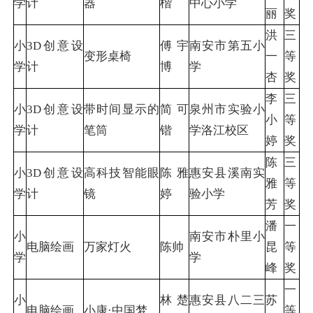
学
计
器
楷
中心小学
丽
奖
洪
三
小
3D创意设
傅宇
南安市第五小
变形桌椅
一
等
学
计
博
学
杏
奖
李
三
小
3D创意设
带时间显示的
简可
泉州市实验小
小
等
学
计
笔筒
锴
学洛江校区
婷
奖
陈
三
小
3D创意设
高科技智能眼
陈雅
惠安县溪南实
雅
等
学
计
镜
婷
验小学
芳
奖
潘
一
小
南安市朴里小
电脑绘画
万家灯火
陈帅
昆
等
学
学
峰
奖
一
小
林楚
惠安县八二三
苏
电脑绘画
小康·中国梦
等