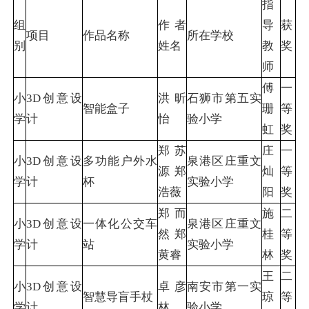
指
组
作者
导
获
项目
作品名称
所在学校
别
姓名
教
奖
师
傅
一
小
3D创意设
洪昕
石狮市第五实
智能盒子
珊
等
学
计
怡
验小学
虹
奖
郑苏
庄
一
小
3D创意设
多功能户外水
泉港区庄重文
源 郑
灿
等
学
计
杯
实验小学
浩薇
阳
奖
郑而
施
二
小
3D创意设
一体化公交车
泉港区庄重文
然 郑
桂
等
学
计
站
实验小学
黄睿
林
奖
王
二
小
3D创意设
卓彦
南安市第一实
智慧导盲手杖
琼
等
学
计
林
验小学