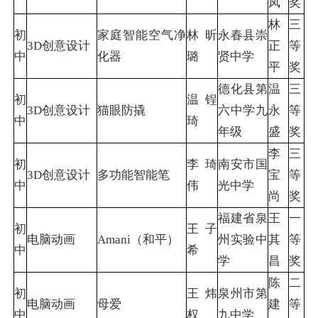
凤
奖
林
三
初
家庭智能空气净
林昕
永春县崇
3D创意设计
正
等
中
化器
璐
贤中学
平
奖
德化县第
温
三
初
温锃
3D创意设计
猫眼防撬
六中学九
永
等
中
琦
年级
盛
奖
李
三
初
李琦
南安市国
3D创意设计
多功能智能笔
宝
等
中
伟
光中学
尚
奖
福建省泉
王
一
初
王子
电脑动画
Amani（和平）
州实验中
其
等
中
希
学
昌
奖
陈
二
初
王炜
泉州市第
电脑动画
母爱
建
等
中
权
九中学