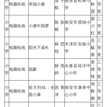
小
温宇
惠安县松林小
电脑绘画
幸福小康
秋
等
学
航
学
霞
奖
梁
二
小
陈歆
南安市霞锦小
电脑绘画
小康中国梦
小
等
学
榕
学
红
奖
吴
三
小
林思
丰泽区实验小
电脑绘画
阳光下成长
毓
等
学
锐
学
青
奖
章
三
小
林燕
永春县桂洋中
电脑绘画
国豪
情
等
学
婷
心小学
情
奖
张
三
小
前方到站：全
苏青
南安市康美中
电脑绘画
毅
等
学
面小康
泽
心小学
婉
奖
庄
三