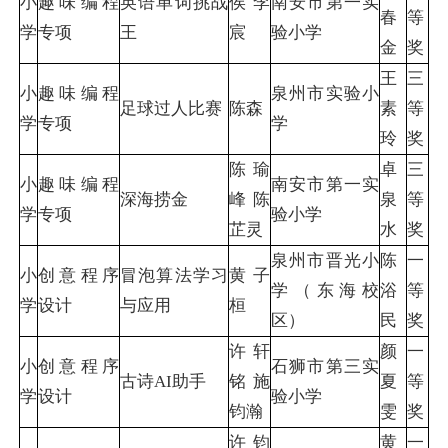
小
趣味编程
英语单词挑战
侯李
南安市第一实
春
等
学
专项
王
宸
验小学
金
奖
王
三
小
趣味编程
泉州市实验小
足球过人比赛
陈森
素
等
学
专项
学
玲
奖
陈瑜
卓
三
小
趣味编程
南安市第一实
深海捞金
峰 陈
泉
等
学
专项
验小学
芷灵
水
奖
泉州市晋光小
陈
一
小
创意程序
冒泡算法学习
黄子
学（东海校
浴
等
学
设计
与应用
桓
区）
民
奖
许轩
颜
一
小
创意程序
石狮市第三实
古诗AI助手
铭 施
夏
等
学
设计
验小学
钧瀚
雯
奖
许钧
黄
一