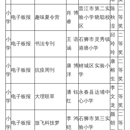
晋江市第二实
陈
二
小
肖博
电子板报
趣味夏令营
验小学晓聪校
秋
等
学
睿
区
湟
奖
邱
二
小
王语
石狮市灵秀镇
电子板报
书法专刊
玲
等
学
涵
港塘小学
玲
奖
康
二
小
康博
鲤城区实验小
电子板报
抗疫周刊
榕
等
学
洋
学
生
奖
李
二
小
潘钰
永春县达埔中
电子板报
大理联草
文
等
学
红
心小学
龙
奖
颜
二
小
李鸿
石狮市第三实
电子板报
放飞科技梦
朝
等
学
铠
验小学