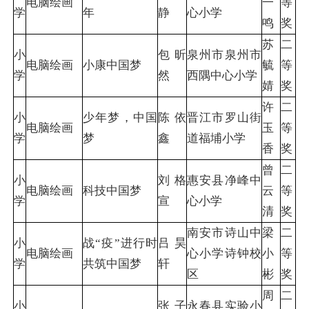
电脑绘画
一
等
学
年
静
心小学
鸣
奖
苏
二
小
包昕
泉州市泉州市
电脑绘画
小康中国梦
毓
等
学
然
西隅中心小学
婧
奖
许
二
小
少年梦，中国
陈依
晋江市罗山街
电脑绘画
玉
等
学
梦
鑫
道福埔小学
香
奖
曾
二
小
刘格
惠安县净峰中
电脑绘画
科技中国梦
云
等
学
宣
心小学
清
奖
南安市诗山中
梁
二
小
战“疫”进行时
吕昊
电脑绘画
心小学诗钟校
小
等
学
共筑中国梦
轩
区
彬
奖
周
二
小
张子
永春县实验小