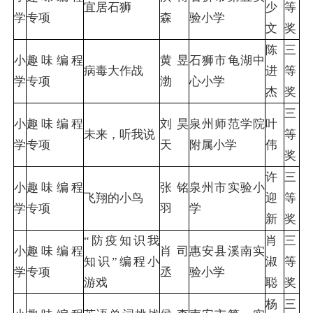
宜居石狮
少
等
学
专项
森
验小学
文
奖
陈
三
小
趣味编程
黄昱
石狮市龟湖中
病毒大作战
进
等
学
专项
渤
心小学
杰
奖
三
小
趣味编程
刘昊
泉州师范学院
叶
未来，听我说
等
学
专项
天
附属小学
伟
奖
许
三
小
趣味编程
张铭
泉州市实验小
飞翔的小鸟
迎
等
学
专项
羽
学
新
奖
“防疫知识我
肖
三
小
趣味编程
肖司
惠安县溪南实
知识”编程小
淑
等
学
专项
丞
验小学
游戏
聪
奖
杨
三