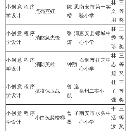
林
三
小
创意程序
陈思
南安市第一实
点亮霓虹
文
等
学
设计
楷
验小学
用
奖
林
三
小
创意程序
张润
惠安县螺城中
消防急先锋
秀
等
学
设计
涛
心小学
珍
奖
林
三
小
创意程序
石狮市祥芝中
消防英雄
钟翔
志
等
学
设计
心小学
超
奖
杜
三
小
创意程序
曾逸
抗疫保卫战
泉州二实小
子
等
学
设计
航
强
奖
李
三
小
创意程序
曾子
南安市水头中
小白兔爬楼梯
活
等
学
设计
墨
心小学
泼
奖