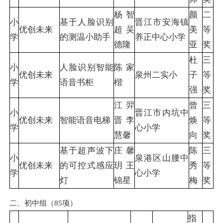
杨智
颜
二
小
基于人脸识别
晋江市安海镇
优创未来
超 吴
美
等
学
的测温小助手
养正中心小学
德隆
亚
奖
杜
三
小
人脸识别智能
陈家
优创未来
泉州二实小
子
等
学
语音书柜
楷
强
奖
江羿
曾
三
小
晋江市内坑中
优创未来
智能语音电梯
晋 李
焕
等
学
心小学
慧馨
向
奖
基于超声波下
庄馨
陈
三
小
泉港区山腰中
优创未来
的可控式感应
玥 王
秀
等
学
心小学
灯
锦星
梅
奖
二、初中组（85项）
指