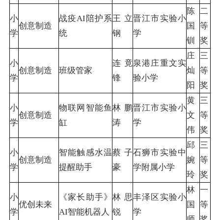
陈
二
小
战疫AI陪护系
王立
晋江市实验小
创意制造
国
等
学
统
钢
学
钏
奖
庄
三
小
连竟
泉港庄重文实
创意制造
班级管家
灿
等
学
锋
验小学
阳
奖
黄
三
小
物联网智能鱼
林鹏
晋江市实验小
创意制造
文
等
学
缸
涛
学
伟
奖
邱
三
小
智能触感水温
蔡子
石狮市实验中
创意制造
婉
等
学
提醒助手
豪
学附属小学
玲
奖
林
一
小
《家长助手》
林思
丰泽区实验小
优创未来
国
等
学
AI智能机器人
锐
学
师
奖