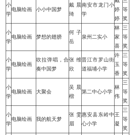
戴
三
小
戴晨
南安市龙门小
电脑绘画
小小中国梦
婷
等
学
琦
学
婷
奖
林
三
小
何子
电脑绘画
梦想的翅膀
泉州二实小
家
等
学
岳
喜
奖
许
三
小
吹拉弹唱，合
张维
晋江市罗山街
电脑绘画
玉
等
学
奏中国梦
欣
道福埔小学
香
奖
三
小
吴晨
林
电脑绘画
大聚会
第二中心小学
等
学
楷
伟
奖
三
小
张雯
惠安县东岭中
王
电脑绘画
我的航天梦
等
学
眉
心小学
凝
奖