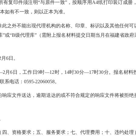
复印件须注明“与原件一致”，按顺序用A4纸打印装订成册
副本如有不一致，则以正本为准。
此之外不能出现代理机构的名称、印章、标识以及其他任何可以
库”或“B级代理库”（需附上报名材料提交日期当月在福建省政
2月6日。
2月6日，工作日9时—12时，14时30分—17时30分。报名
话：0595-22060058。
响应文件送达，逾期送达的或不符合规定的响应文件将被拒绝接
。
四、资格要求；五、服务要求；七、代理费用；十、违约处理）