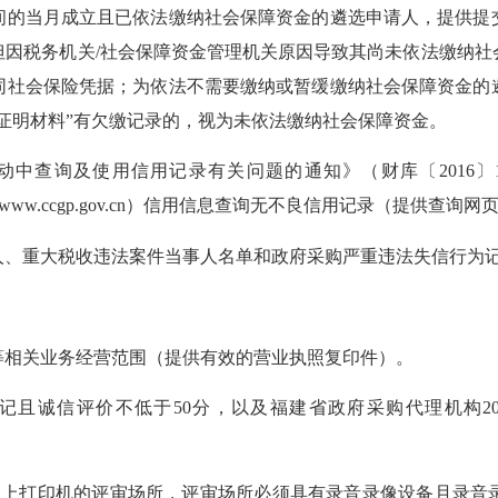
间的当月成立且已依法缴纳社会保障资金的遴选申请人，提供提
但因税务机关/社会保障资金管理机关原因导致其尚未依法缴纳社
同社会保险凭据；为依法不需要缴纳或暂缓缴纳社会保障资金的
证明材料”有欠缴记录的，视为未依法缴纳社会保障资金。
查询及使用信用记录有关问题的通知》（财库〔2016〕12
府采购网（www.ccgp.gov.cn）信用信息查询无不良信用记录（提供查询
、重大税收违法案件当事人名单和政府采购严重违法失信行为
相关业务经营范围（提供有效的营业执照复印件）。
诚信评价不低于50分，以及福建省政府采购代理机构20
上打印机的评审场所，评审场所必须具有录音录像设备且录音